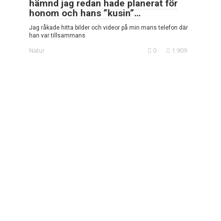
hämnd jag redan hade planerat för
honom och hans ”kusin”…
Jag råkade hitta bilder och videor på min mans telefon där
han var tillsammans
Natur
0
1 909