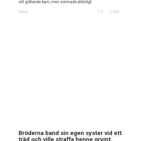
sitt gråtande barn, men somnade plötsligt
Natur
0
362
Bröderna band sin egen syster vid ett
träd och ville straffa henne grymt,