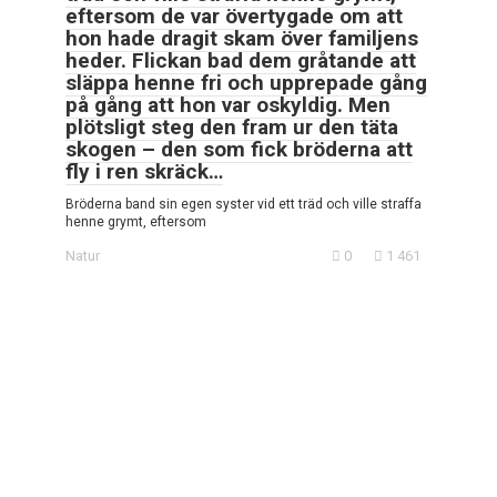
eftersom de var övertygade om att
hon hade dragit skam över familjens
heder. Flickan bad dem gråtande att
släppa henne fri och upprepade gång
på gång att hon var oskyldig. Men
plötsligt steg den fram ur den täta
skogen – den som fick bröderna att
fly i ren skräck…
Bröderna band sin egen syster vid ett träd och ville straffa
henne grymt, eftersom
Natur
0
1 461