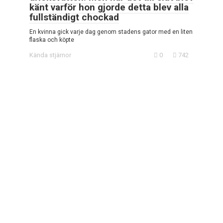
känt varför hon gjorde detta blev alla
fullständigt chockad
En kvinna gick varje dag genom stadens gator med en liten
flaska och köpte
Kända stjärnor
0
742