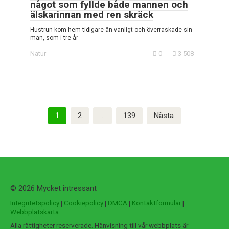
något som fyllde både mannen och
älskarinnan med ren skräck
Hustrun kom hem tidigare än vanligt och överraskade sin
man, som i tre år
Natur
0
3 508
Sidnumrering
1
2
…
139
Nästa
för
inlägg
© 2026 Mycket intressant
Integritetspolicy
|
Cookiepolicy
|
DMCA
|
Kontaktformulär
|
Webbplatskarta
Alla rättigheter reserverade. Hänvisning till vår webbplats är