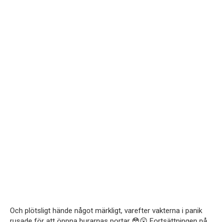
Och plötsligt hände något märkligt, varefter vakterna i panik
rusade för att öppna burarnas portar 😳😲 Fortsättningen på