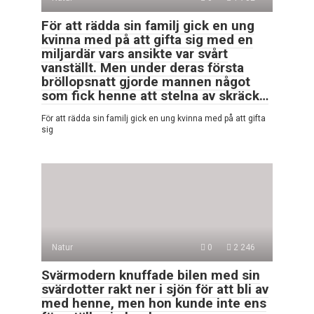
För att rädda sin familj gick en ung
kvinna med på att gifta sig med en
miljardär vars ansikte var svårt
vanställt. Men under deras första
bröllopsnatt gjorde mannen något
som fick henne att stelna av skräck…
För att rädda sin familj gick en ung kvinna med på att gifta
sig
Natur
0
2 246
Svärmodern knuffade bilen med sin
svärdotter rakt ner i sjön för att bli av
med henne, men hon kunde inte ens