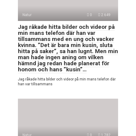
Natur
0
2 649
Jag råkade hitta bilder och videor på
min mans telefon där han var
tillsammans med en ung och vacker
kvinna. ”Det är bara min kusin, sluta
hitta på saker”, sa han lugnt. Men min
man hade ingen aning om vilken
hämnd jag redan hade planerat för
honom och hans ”kusin”…
Jag råkade hitta bilder och videor på min mans telefon där
han var tillsammans
Natur
0
1 782