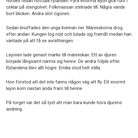
hördes redan hotfulla rytanden. Fyra enorma lejon gick runt i
cirklar på stengolvet. Folkmassan stelnade till. Några vände
bort blicken. Andra slöt ögonen.
Sedan knuffades den unga kvinnan ner. Människorna drog
efter andan. Kungen log nöjt och lutade sig framåt medan han
väntade på att få se avrättningen.
Lejonen lade genast märke till människan. Ett av djuren
började långsamt närma sig henne. De andra följde efter.
Rytandena blev allt högre. Emilia stod helt stilla.
Hon förstod att det inte fanns någon väg att fly. Ett enormt
lejon kom nästan ända fram till henne.
På torget var det så tyst att man bara kunde höra djurens
andning.