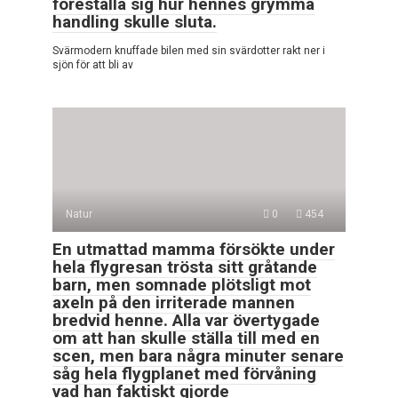
föreställa sig hur hennes grymma
handling skulle sluta.
Svärmodern knuffade bilen med sin svärdotter rakt ner i
sjön för att bli av
Natur
0
454
En utmattad mamma försökte under
hela flygresan trösta sitt gråtande
barn, men somnade plötsligt mot
axeln på den irriterade mannen
bredvid henne. Alla var övertygade
om att han skulle ställa till med en
scen, men bara några minuter senare
såg hela flygplanet med förvåning
vad han faktiskt gjorde