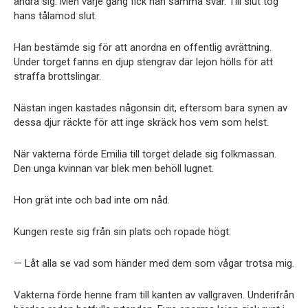
ändra sig. Men varje gång fick han samma svar. Till slut tog
hans tålamod slut.
Han bestämde sig för att anordna en offentlig avrättning.
Under torget fanns en djup stengrav där lejon hölls för att
straffa brottslingar.
Nästan ingen kastades någonsin dit, eftersom bara synen av
dessa djur räckte för att inge skräck hos vem som helst.
När vakterna förde Emilia till torget delade sig folkmassan.
Den unga kvinnan var blek men behöll lugnet.
Hon grät inte och bad inte om nåd.
Kungen reste sig från sin plats och ropade högt:
— Låt alla se vad som händer med dem som vågar trotsa mig.
Vakterna förde henne fram till kanten av vallgraven. Underifrån