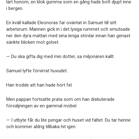
lärt honom, en klok gumma som en gång hade bott djupt inne
i bergen.
En kväll kallade Eleonoras far oväntat in Samuel till sitt
arbetsrum. Mannen gick in i det lyxiga rummet och smutsade
ner den dyra mattan med sina leriga stövlar innan han genast
sänkte blicken mot golvet.
— Du ska gifta dig med min dotter, sa miljonären kallt.
Samuel lyfte förvirrat huvudet.
Han trodde att han hade hört fel.
Men pappan fortsatte prata som om han diskuterade
försäljningen av en gammal möbel.
— I utbyte får du lite pengar och huset vid fältet. Du tar henne
och kommer aldrig tillbaka hit igen.