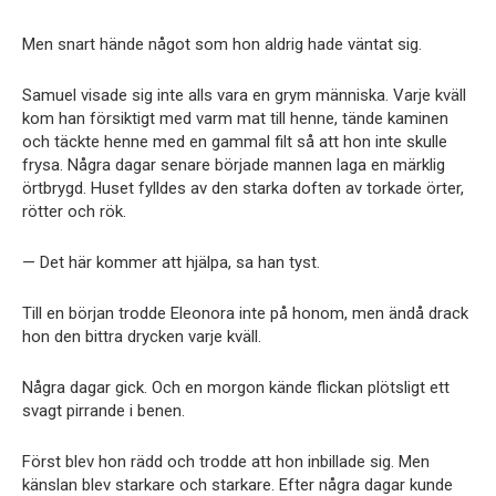
Men snart hände något som hon aldrig hade väntat sig.
Samuel visade sig inte alls vara en grym människa. Varje kväll
kom han försiktigt med varm mat till henne, tände kaminen
och täckte henne med en gammal filt så att hon inte skulle
frysa. Några dagar senare började mannen laga en märklig
örtbrygd. Huset fylldes av den starka doften av torkade örter,
rötter och rök.
— Det här kommer att hjälpa, sa han tyst.
Till en början trodde Eleonora inte på honom, men ändå drack
hon den bittra drycken varje kväll.
Några dagar gick. Och en morgon kände flickan plötsligt ett
svagt pirrande i benen.
Först blev hon rädd och trodde att hon inbillade sig. Men
känslan blev starkare och starkare. Efter några dagar kunde