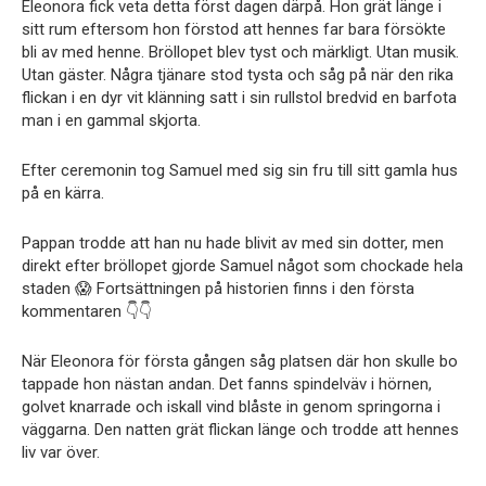
Eleonora fick veta detta först dagen därpå. Hon grät länge i
sitt rum eftersom hon förstod att hennes far bara försökte
bli av med henne. Bröllopet blev tyst och märkligt. Utan musik.
Utan gäster. Några tjänare stod tysta och såg på när den rika
flickan i en dyr vit klänning satt i sin rullstol bredvid en barfota
man i en gammal skjorta.
Efter ceremonin tog Samuel med sig sin fru till sitt gamla hus
på en kärra.
Pappan trodde att han nu hade blivit av med sin dotter, men
direkt efter bröllopet gjorde Samuel något som chockade hela
staden 😱 Fortsättningen på historien finns i den första
kommentaren 👇👇
När Eleonora för första gången såg platsen där hon skulle bo
tappade hon nästan andan. Det fanns spindelväv i hörnen,
golvet knarrade och iskall vind blåste in genom springorna i
väggarna. Den natten grät flickan länge och trodde att hennes
liv var över.