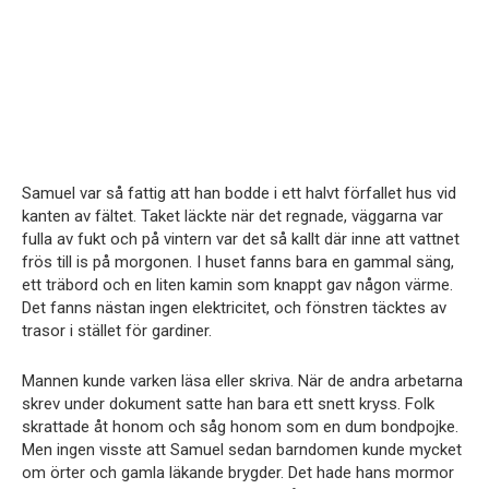
Samuel var så fattig att han bodde i ett halvt förfallet hus vid
kanten av fältet. Taket läckte när det regnade, väggarna var
fulla av fukt och på vintern var det så kallt där inne att vattnet
frös till is på morgonen. I huset fanns bara en gammal säng,
ett träbord och en liten kamin som knappt gav någon värme.
Det fanns nästan ingen elektricitet, och fönstren täcktes av
trasor i stället för gardiner.
Mannen kunde varken läsa eller skriva. När de andra arbetarna
skrev under dokument satte han bara ett snett kryss. Folk
skrattade åt honom och såg honom som en dum bondpojke.
Men ingen visste att Samuel sedan barndomen kunde mycket
om örter och gamla läkande brygder. Det hade hans mormor