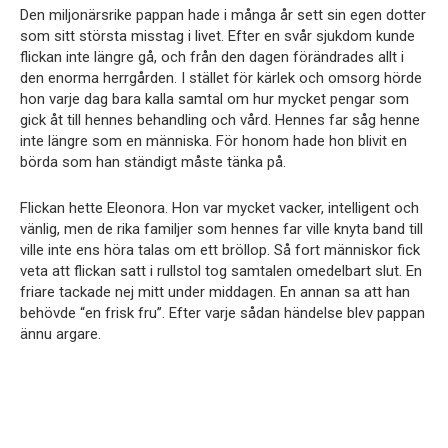
Den miljonärsrike pappan hade i många år sett sin egen dotter
som sitt största misstag i livet. Efter en svår sjukdom kunde
flickan inte längre gå, och från den dagen förändrades allt i
den enorma herrgården. I stället för kärlek och omsorg hörde
hon varje dag bara kalla samtal om hur mycket pengar som
gick åt till hennes behandling och vård. Hennes far såg henne
inte längre som en människa. För honom hade hon blivit en
börda som han ständigt måste tänka på.
Flickan hette Eleonora. Hon var mycket vacker, intelligent och
vänlig, men de rika familjer som hennes far ville knyta band till
ville inte ens höra talas om ett bröllop. Så fort människor fick
veta att flickan satt i rullstol tog samtalen omedelbart slut. En
friare tackade nej mitt under middagen. En annan sa att han
behövde “en frisk fru”. Efter varje sådan händelse blev pappan
ännu argare.