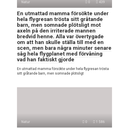
Natur
0
439
En utmattad mamma försökte under
hela flygresan trösta sitt gråtande
barn, men somnade plötsligt mot
axeln på den irriterade mannen
bredvid henne. Alla var övertygade
om att han skulle ställa till med en
scen, men bara några minuter senare
såg hela flygplanet med förvåning
vad han faktiskt gjorde
En utmattad mamma försökte under hela flygresan trösta
sitt gråtande barn, men somnade plötsligt
Natur
0
1 586