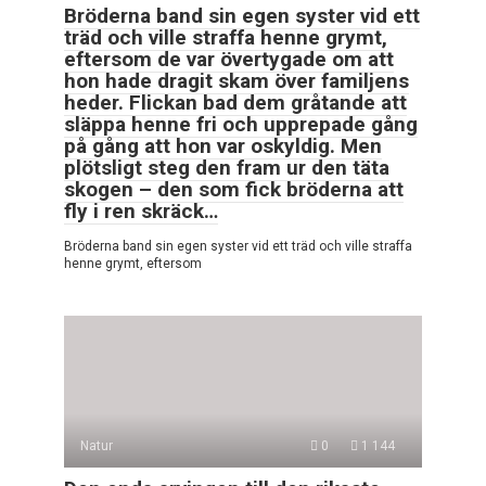
Bröderna band sin egen syster vid ett
träd och ville straffa henne grymt,
eftersom de var övertygade om att
hon hade dragit skam över familjens
heder. Flickan bad dem gråtande att
släppa henne fri och upprepade gång
på gång att hon var oskyldig. Men
plötsligt steg den fram ur den täta
skogen – den som fick bröderna att
fly i ren skräck…
Bröderna band sin egen syster vid ett träd och ville straffa
henne grymt, eftersom
Natur
0
1 144