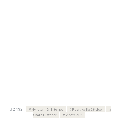
2 132
Nyheter från Internet
Positiva Berättelser
Snälla Historier
Visste du?