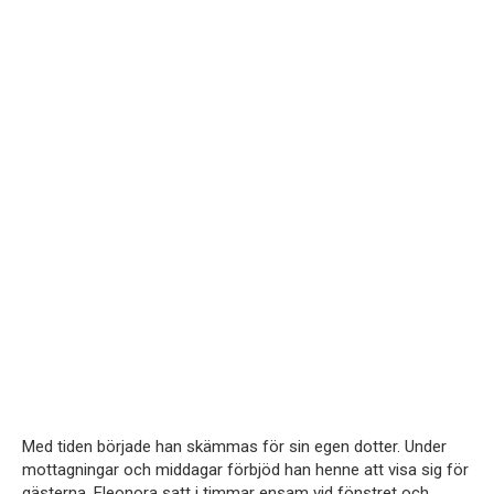
Med tiden började han skämmas för sin egen dotter. Under
mottagningar och middagar förbjöd han henne att visa sig för
gästerna. Eleonora satt i timmar ensam vid fönstret och