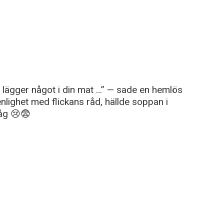
om lägger något i din mat …” — sade en hemlös
i enlighet med flickans råd, hällde soppan i
såg 😢😨