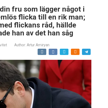
r din fru som lägger något i
lös flicka till en rik man;
med flickans råd, hällde
ade han av det han såg
vitet
Author:
Artur Amiryan