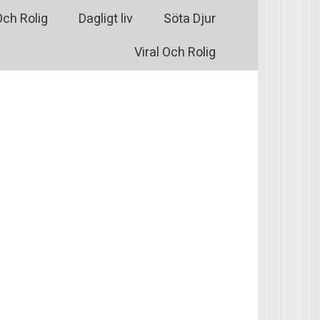
Och Rolig
Dagligt liv
Söta Djur
Viral Och Rolig