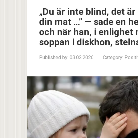
„Du är inte blind, det ä
din mat …” — sade en hem
och när han, i enlighet 
soppan i diskhon, steln
Published by:
03.02.2026
Category:
Positi