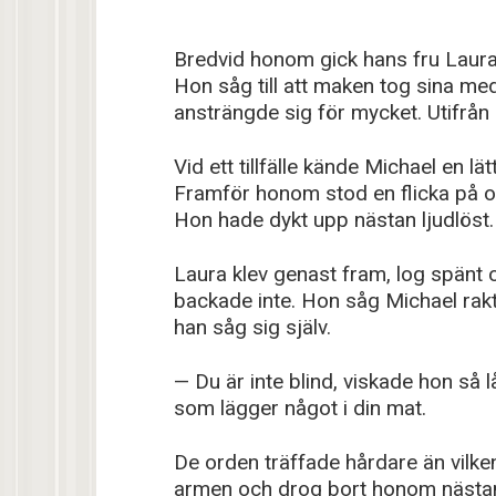
Bredvid honom gick hans fru Laura
Hon såg till att maken tog sina medi
ansträngde sig för mycket. Utifrån 
Vid ett tillfälle kände Michael en l
Framför honom stod en flicka på omkr
Hon hade dykt upp nästan ljudlöst.
Laura klev genast fram, log spänt 
backade inte. Hon såg Michael ra
han såg sig själv.
— Du är inte blind, viskade hon så l
som lägger något i din mat.
De orden träffade hårdare än vilke
armen och drog bort honom nästan