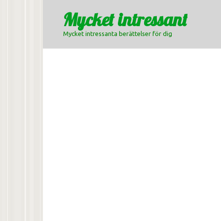
Skip
Mycket intressant
to
content
Mycket intressanta berättelser för dig