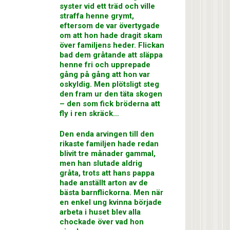
syster vid ett träd och ville
straffa henne grymt,
eftersom de var övertygade
om att hon hade dragit skam
över familjens heder. Flickan
bad dem gråtande att släppa
henne fri och upprepade
gång på gång att hon var
oskyldig. Men plötsligt steg
den fram ur den täta skogen
– den som fick bröderna att
fly i ren skräck…
Den enda arvingen till den
rikaste familjen hade redan
blivit tre månader gammal,
men han slutade aldrig
gråta, trots att hans pappa
hade anställt arton av de
bästa barnflickorna. Men när
en enkel ung kvinna började
arbeta i huset blev alla
chockade över vad hon