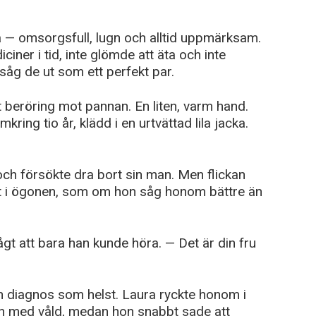
 — omsorgsfull, lugn och alltid uppmärksam.
ciner i tid, inte glömde att äta och inte
såg de ut som ett perfekt par.
ätt beröring mot pannan. En liten, varm hand.
ing tio år, klädd i en urtvättad lila jacka.
och försökte dra bort sin man. Men flickan
kt i ögonen, som om hon såg honom bättre än
ågt att bara han kunde höra. — Det är din fru
n diagnos som helst. Laura ryckte honom i
 med våld, medan hon snabbt sade att