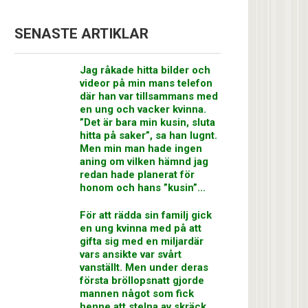
SENASTE ARTIKLAR
Jag råkade hitta bilder och
videor på min mans telefon
där han var tillsammans med
en ung och vacker kvinna.
”Det är bara min kusin, sluta
hitta på saker”, sa han lugnt.
Men min man hade ingen
aning om vilken hämnd jag
redan hade planerat för
honom och hans ”kusin”…
För att rädda sin familj gick
en ung kvinna med på att
gifta sig med en miljardär
vars ansikte var svårt
vanställt. Men under deras
första bröllopsnatt gjorde
mannen något som fick
henne att stelna av skräck…