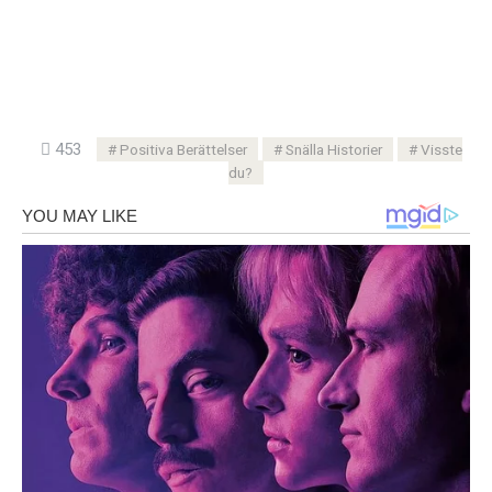
453
Positiva Berättelser
Snälla Historier
Visste
du?