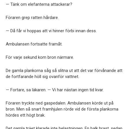
— Tänk om elefanterna attackerar?
Föraren grep ratten hårdare.
— Då får vi hoppas att vi hinner förbi innan dess.
Ambulansen fortsatte framåt.
För varje sekund kom bron närmare.
De gamla plankorna såg så slitna ut att det var förvånande att
de fortfarande höll sig ovanför vattnet.
— Fortare, sa läkaren. — Vi har nästan ingen tid kvar.
Föraren tryckte ned gaspedalen. Ambulansen körde ut på
bron. Men så snart framhjulen rörde vid de första plankorna
hördes ett högt brak.
Det gamla träet klarade inte belastningen. En balk brast, sedan