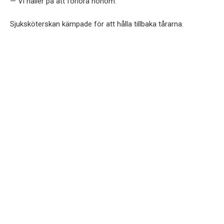
— Vi håller på att förlora honom.
Sjuksköterskan kämpade för att hålla tillbaka tårarna.