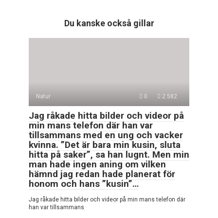
Du kanske också gillar
Natur
0
2 582
Jag råkade hitta bilder och videor på
min mans telefon där han var
tillsammans med en ung och vacker
kvinna. ”Det är bara min kusin, sluta
hitta på saker”, sa han lugnt. Men min
man hade ingen aning om vilken
hämnd jag redan hade planerat för
honom och hans ”kusin”…
Jag råkade hitta bilder och videor på min mans telefon där
han var tillsammans