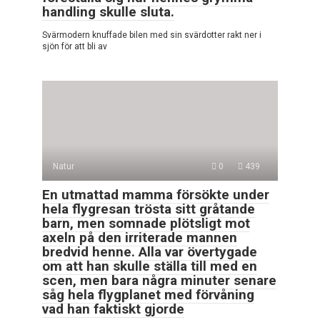
handling skulle sluta.
Svärmodern knuffade bilen med sin svärdotter rakt ner i
sjön för att bli av
Natur
0
439
En utmattad mamma försökte under
hela flygresan trösta sitt gråtande
barn, men somnade plötsligt mot
axeln på den irriterade mannen
bredvid henne. Alla var övertygade
om att han skulle ställa till med en
scen, men bara några minuter senare
såg hela flygplanet med förvåning
vad han faktiskt gjorde