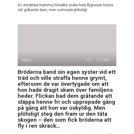
En utmattad mamma försökte under hela flygresan trösta
sitt gråtande barn, men somnade plötsligt
Natur
0
1 589
Bröderna band sin egen syster vid ett
träd och ville straffa henne grymt,
eftersom de var övertygade om att
hon hade dragit skam över familjens
heder. Flickan bad dem gråtande att
släppa henne fri och upprepade gång
på gång att hon var oskyldig. Men
plötsligt steg den fram ur den täta
skogen – den som fick bröderna att
fly i ren skräck…