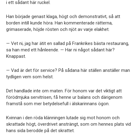
i ett sådant här ruckel.
Han började genast klaga, högt och demonstrativt, så att
borden intill kunde höra. Han kommenterade rätterna,
grimaserade, höjde rösten och njöt av varje elakhet.
— Vet ni, jag har ätit en sallad på Frankrikes bästa restaurang,
sa han med ett hånleende. — Har ni något sådant här?
Knappast.
— Vad är det för service? På sådana här ställen anställer man
tydligen vem som helst.
Det handlade inte om maten. För honom var det viktigt att
förödmjuka servitrisen, få henne ur balans och därigenom
framstå som mer betydelsefull i älskarinnans ögon.
Kvinnan i den röda klänningen lutade sig mot honom och
skrattade högt, överdrivet ansträngt, som om hennes plats vid
hans sida berodde på det skrattet.