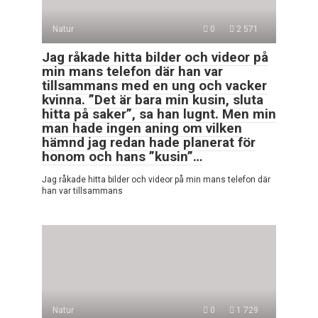
Natur
0
2 571
Jag råkade hitta bilder och videor på
min mans telefon där han var
tillsammans med en ung och vacker
kvinna. ”Det är bara min kusin, sluta
hitta på saker”, sa han lugnt. Men min
man hade ingen aning om vilken
hämnd jag redan hade planerat för
honom och hans ”kusin”…
Jag råkade hitta bilder och videor på min mans telefon där
han var tillsammans
Natur
0
1 729