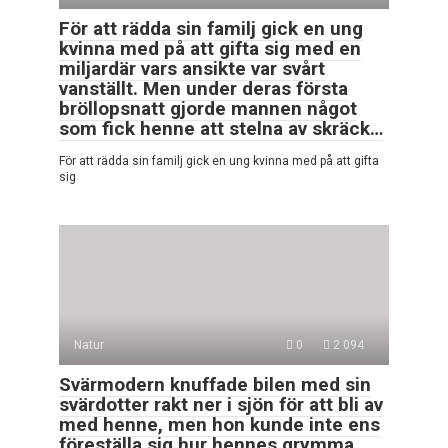
För att rädda sin familj gick en ung
kvinna med på att gifta sig med en
miljardär vars ansikte var svårt
vanställt. Men under deras första
bröllopsnatt gjorde mannen något
som fick henne att stelna av skräck…
För att rädda sin familj gick en ung kvinna med på att gifta
sig
Natur
0
2 094
Svärmodern knuffade bilen med sin
svärdotter rakt ner i sjön för att bli av
med henne, men hon kunde inte ens
föreställa sig hur hennes grymma