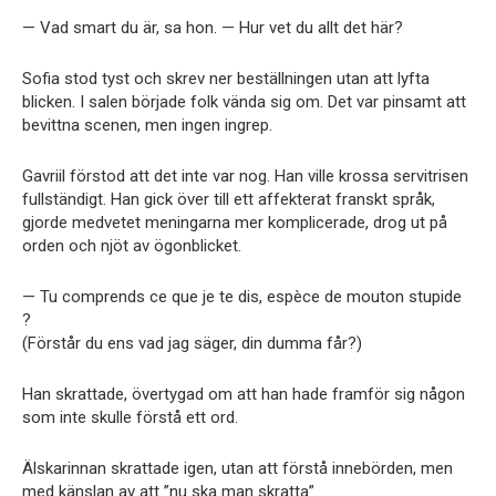
— Vad smart du är, sa hon. — Hur vet du allt det här?
Sofia stod tyst och skrev ner beställningen utan att lyfta
blicken. I salen började folk vända sig om. Det var pinsamt att
bevittna scenen, men ingen ingrep.
Gavriil förstod att det inte var nog. Han ville krossa servitrisen
fullständigt. Han gick över till ett affekterat franskt språk,
gjorde medvetet meningarna mer komplicerade, drog ut på
orden och njöt av ögonblicket.
— Tu comprends ce que je te dis, espèce de mouton stupide
?
(Förstår du ens vad jag säger, din dumma får?)
Han skrattade, övertygad om att han hade framför sig någon
som inte skulle förstå ett ord.
Älskarinnan skrattade igen, utan att förstå innebörden, men
med känslan av att ”nu ska man skratta”.