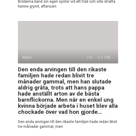
Bröderna band sin egen syster vid ett träd och ville straffa
henne grymt, eftersom
Natur
0
1 145
Den enda arvingen till den rikaste
familjen hade redan blivit tre
månader gammal, men han slutade
aldrig gråta, trots att hans pappa
hade anställt arton av de bästa
barnflickorna. Men när en enkel ung
kvinna började arbeta i huset blev alla
chockade över vad hon gjorde…
Den enda arvingen till den rikaste familjen hade redan blivit
tre månader gammal, men