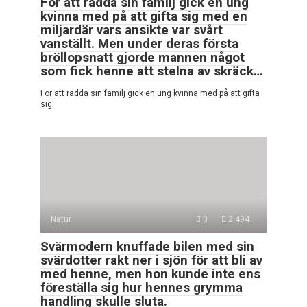
För att rädda sin familj gick en ung
kvinna med på att gifta sig med en
miljardär vars ansikte var svårt
vanställt. Men under deras första
bröllopsnatt gjorde mannen något
som fick henne att stelna av skräck…
För att rädda sin familj gick en ung kvinna med på att gifta
sig
Natur
0
2 494
Svärmodern knuffade bilen med sin
svärdotter rakt ner i sjön för att bli av
med henne, men hon kunde inte ens
föreställa sig hur hennes grymma
handling skulle sluta.