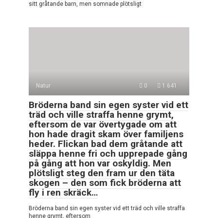
sitt gråtande barn, men somnade plötsligt
Natur
0
1 641
Bröderna band sin egen syster vid ett
träd och ville straffa henne grymt,
eftersom de var övertygade om att
hon hade dragit skam över familjens
heder. Flickan bad dem gråtande att
släppa henne fri och upprepade gång
på gång att hon var oskyldig. Men
plötsligt steg den fram ur den täta
skogen – den som fick bröderna att
fly i ren skräck…
Bröderna band sin egen syster vid ett träd och ville straffa
henne grymt, eftersom