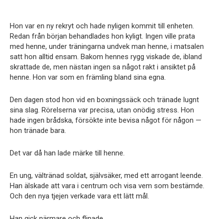
Hon var en ny rekryt och hade nyligen kommit till enheten.
Redan från början behandlades hon kyligt. Ingen ville prata
med henne, under träningarna undvek man henne, i matsalen
satt hon alltid ensam. Bakom hennes rygg viskade de, ibland
skrattade de, men nästan ingen sa något rakt i ansiktet på
henne. Hon var som en främling bland sina egna.
Den dagen stod hon vid en boxningssäck och tränade lugnt
sina slag. Rörelserna var precisa, utan onödig stress. Hon
hade ingen brådska, försökte inte bevisa något för någon —
hon tränade bara.
Det var då han lade märke till henne.
En ung, vältränad soldat, självsäker, med ett arrogant leende.
Han älskade att vara i centrum och visa vem som bestämde.
Och den nya tjejen verkade vara ett lätt mål.
Han gick närmare och flinade.