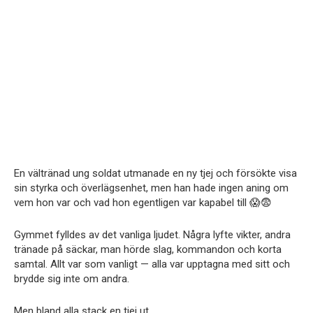
En vältränad ung soldat utmanade en ny tjej och försökte visa
sin styrka och överlägsenhet, men han hade ingen aning om
vem hon var och vad hon egentligen var kapabel till 😱😨
Gymmet fylldes av det vanliga ljudet. Några lyfte vikter, andra
tränade på säckar, man hörde slag, kommandon och korta
samtal. Allt var som vanligt — alla var upptagna med sitt och
brydde sig inte om andra.
Men bland alla stack en tjej ut.