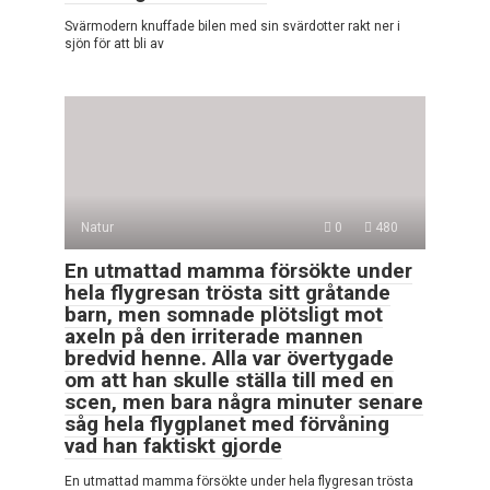
Svärmodern knuffade bilen med sin svärdotter rakt ner i
sjön för att bli av
Natur
0
480
En utmattad mamma försökte under
hela flygresan trösta sitt gråtande
barn, men somnade plötsligt mot
axeln på den irriterade mannen
bredvid henne. Alla var övertygade
om att han skulle ställa till med en
scen, men bara några minuter senare
såg hela flygplanet med förvåning
vad han faktiskt gjorde
En utmattad mamma försökte under hela flygresan trösta