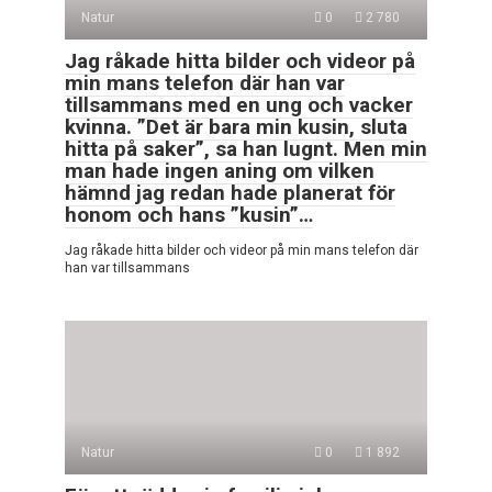
Natur
0
2 780
Jag råkade hitta bilder och videor på
min mans telefon där han var
tillsammans med en ung och vacker
kvinna. ”Det är bara min kusin, sluta
hitta på saker”, sa han lugnt. Men min
man hade ingen aning om vilken
hämnd jag redan hade planerat för
honom och hans ”kusin”…
Jag råkade hitta bilder och videor på min mans telefon där
han var tillsammans
Natur
0
1 892