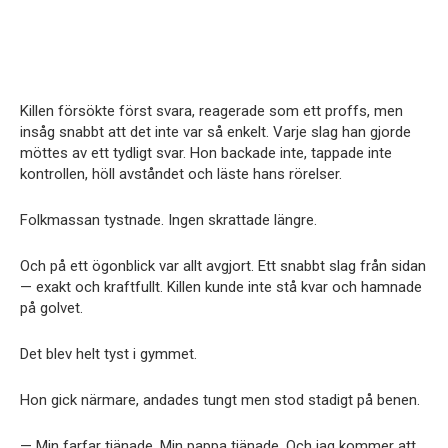
Killen försökte först svara, reagerade som ett proffs, men
insåg snabbt att det inte var så enkelt. Varje slag han gjorde
möttes av ett tydligt svar. Hon backade inte, tappade inte
kontrollen, höll avståndet och läste hans rörelser.
Folkmassan tystnade. Ingen skrattade längre.
Och på ett ögonblick var allt avgjort. Ett snabbt slag från sidan
— exakt och kraftfullt. Killen kunde inte stå kvar och hamnade
på golvet.
Det blev helt tyst i gymmet.
Hon gick närmare, andades tungt men stod stadigt på benen.
— Min farfar tjänade. Min pappa tjänade. Och jag kommer att