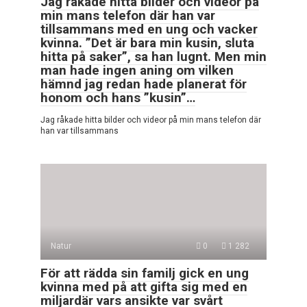
Jag råkade hitta bilder och videor på
min mans telefon där han var
tillsammans med en ung och vacker
kvinna. ”Det är bara min kusin, sluta
hitta på saker”, sa han lugnt. Men min
man hade ingen aning om vilken
hämnd jag redan hade planerat för
honom och hans ”kusin”…
Jag råkade hitta bilder och videor på min mans telefon där
han var tillsammans
Natur
0
1 282
För att rädda sin familj gick en ung
kvinna med på att gifta sig med en
miljardär vars ansikte var svårt