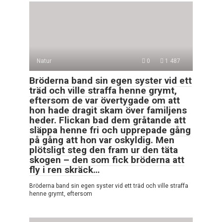
Natur
0
1 487
Bröderna band sin egen syster vid ett
träd och ville straffa henne grymt,
eftersom de var övertygade om att
hon hade dragit skam över familjens
heder. Flickan bad dem gråtande att
släppa henne fri och upprepade gång
på gång att hon var oskyldig. Men
plötsligt steg den fram ur den täta
skogen – den som fick bröderna att
fly i ren skräck…
Bröderna band sin egen syster vid ett träd och ville straffa
henne grymt, eftersom