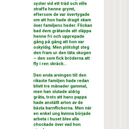
syster vid ett träd och ville
straffa henne grymt,
eftersom de var övertygade
om att hon hade dragit skam
över familjens heder. Flickan
bad dem gråtande att släppa
henne fri och upprepade
gång på gång att hon var
oskyldig. Men plötsligt steg
den fram ur den täta skogen
– den som fick bröderna att
fly i ren skräck…
Den enda arvingen till den
rikaste familjen hade redan
blivit tre månader gammal,
men han slutade aldrig
gråta, trots att hans pappa
hade anställt arton av de
bästa barnflickorna. Men när
en enkel ung kvinna började
arbeta i huset blev alla
chockade över vad hon