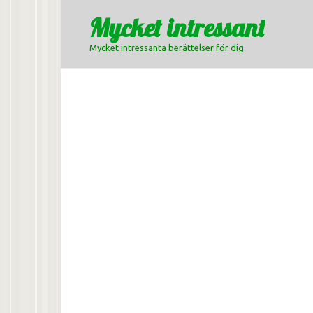
Skip
Mycket intressant
to
content
Mycket intressanta berättelser för dig