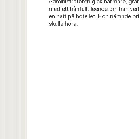
Administratören gick närmare, gr
med ett hånfullt leende om han ver
en natt på hotellet. Hon nämnde pri
skulle höra.