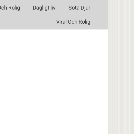
Och Rolig
Dagligt liv
Söta Djur
Viral Och Rolig