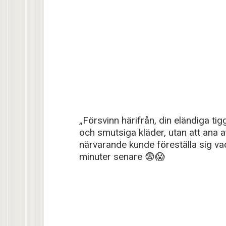
„Försvinn härifrån, din eländiga tig
och smutsiga kläder, utan att ana 
närvarande kunde föreställa sig v
minuter senare 😨😱