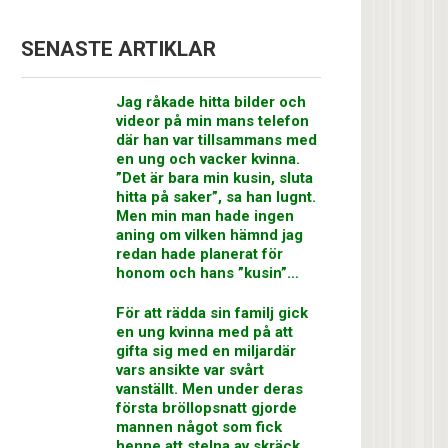
SENASTE ARTIKLAR
Jag råkade hitta bilder och
videor på min mans telefon
där han var tillsammans med
en ung och vacker kvinna.
”Det är bara min kusin, sluta
hitta på saker”, sa han lugnt.
Men min man hade ingen
aning om vilken hämnd jag
redan hade planerat för
honom och hans ”kusin”…
För att rädda sin familj gick
en ung kvinna med på att
gifta sig med en miljardär
vars ansikte var svårt
vanställt. Men under deras
första bröllopsnatt gjorde
mannen något som fick
henne att stelna av skräck…