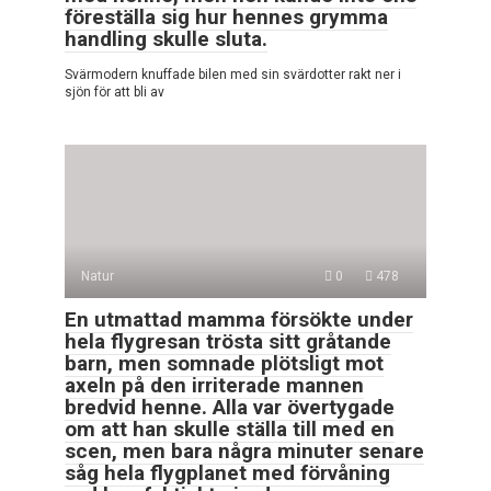
föreställa sig hur hennes grymma
handling skulle sluta.
Svärmodern knuffade bilen med sin svärdotter rakt ner i
sjön för att bli av
Natur
0
478
En utmattad mamma försökte under
hela flygresan trösta sitt gråtande
barn, men somnade plötsligt mot
axeln på den irriterade mannen
bredvid henne. Alla var övertygade
om att han skulle ställa till med en
scen, men bara några minuter senare
såg hela flygplanet med förvåning