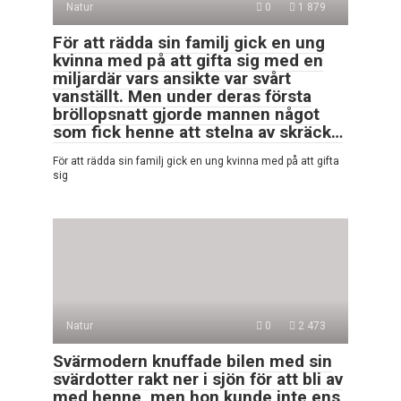
Natur
0
1 879
För att rädda sin familj gick en ung
kvinna med på att gifta sig med en
miljardär vars ansikte var svårt
vanställt. Men under deras första
bröllopsnatt gjorde mannen något
som fick henne att stelna av skräck…
För att rädda sin familj gick en ung kvinna med på att gifta
sig
Natur
0
2 473
Svärmodern knuffade bilen med sin
svärdotter rakt ner i sjön för att bli av
med henne, men hon kunde inte ens