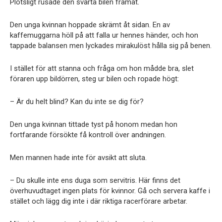
Plötsligt rusade den svarta bilen framåt.
Den unga kvinnan hoppade skrämt åt sidan. En av
kaffemuggarna höll på att falla ur hennes händer, och hon
tappade balansen men lyckades mirakulöst hålla sig på benen.
I stället för att stanna och fråga om hon mådde bra, slet
föraren upp bildörren, steg ur bilen och ropade högt:
– Är du helt blind? Kan du inte se dig för?
Den unga kvinnan tittade tyst på honom medan hon
fortfarande försökte få kontroll över andningen.
Men mannen hade inte för avsikt att sluta.
– Du skulle inte ens duga som servitris. Här finns det
överhuvudtaget ingen plats för kvinnor. Gå och servera kaffe i
stället och lägg dig inte i där riktiga racerförare arbetar.