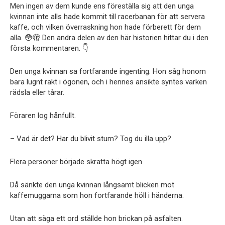
Men ingen av dem kunde ens föreställa sig att den unga
kvinnan inte alls hade kommit till racerbanan för att servera
kaffe, och vilken överraskning hon hade förberett för dem
alla. 😳🫣 Den andra delen av den här historien hittar du i den
första kommentaren. 👇
Den unga kvinnan sa fortfarande ingenting. Hon såg honom
bara lugnt rakt i ögonen, och i hennes ansikte syntes varken
rädsla eller tårar.
Föraren log hånfullt.
– Vad är det? Har du blivit stum? Tog du illa upp?
Flera personer började skratta högt igen.
Då sänkte den unga kvinnan långsamt blicken mot
kaffemuggarna som hon fortfarande höll i händerna.
Utan att säga ett ord ställde hon brickan på asfalten.