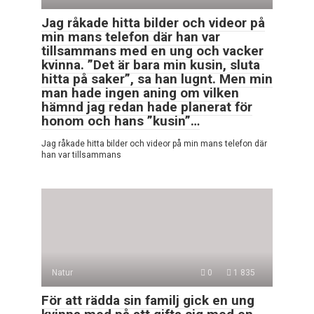
Jag råkade hitta bilder och videor på
min mans telefon där han var
tillsammans med en ung och vacker
kvinna. ”Det är bara min kusin, sluta
hitta på saker”, sa han lugnt. Men min
man hade ingen aning om vilken
hämnd jag redan hade planerat för
honom och hans ”kusin”…
Jag råkade hitta bilder och videor på min mans telefon där
han var tillsammans
Natur
0
1 835
För att rädda sin familj gick en ung