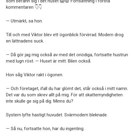
som befann sig i det huset 😱😨 Fortsättning i första
kommentaren 👇👇
— Utmärkt, sa hon.
Till och med Viktor blev ett ögonblick förvirrad. Modern drog
en lättnadens suck.
— Då gör jag mig också av med det onödiga, fortsatte hustrun
med lugn röst. — Huset är mitt. Bilen också.
Hon såg Viktor rakt i ögonen.
— Och företaget, ifall du har glömt det, står också i mitt namn.
Det var du som skrev allt på mig. För att skattemyndigheten
inte skulle ge sig på dig. Minns du?
Systern lyfte hastigt huvudet. Svärmodern bleknade.
— Så nu, fortsatte hon, har du ingenting.