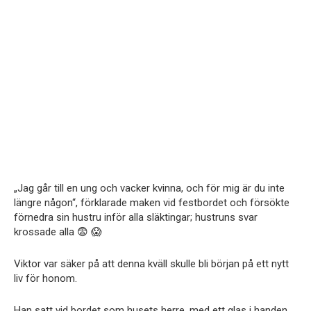
„Jag går till en ung och vacker kvinna, och för mig är du inte
längre någon“, förklarade maken vid festbordet och försökte
förnedra sin hustru inför alla släktingar; hustruns svar
krossade alla 😨 😱
Viktor var säker på att denna kväll skulle bli början på ett nytt
liv för honom.
Han satt vid bordet som husets herre, med ett glas i handen