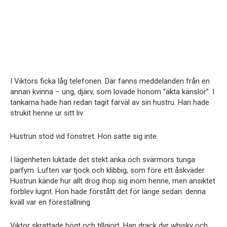
I Viktors ficka låg telefonen. Där fanns meddelanden från en
annan kvinna – ung, djärv, som lovade honom ”äkta känslor”. I
tankarna hade han redan tagit farväl av sin hustru. Han hade
strukit henne ur sitt liv.
Hustrun stod vid fönstret. Hon satte sig inte.
I lägenheten luktade det stekt anka och svärmors tunga
parfym. Luften var tjock och klibbig, som före ett åskväder.
Hustrun kände hur allt drog ihop sig inom henne, men ansiktet
förblev lugnt. Hon hade förstått det för länge sedan: denna
kväll var en föreställning.
Viktor skrattade högt och tillgjort. Han drack dyr whisky och