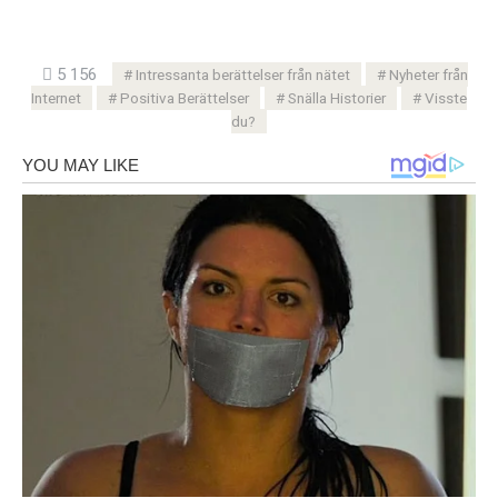
5 156
Intressanta berättelser från nätet
Nyheter från
Internet
Positiva Berättelser
Snälla Historier
Visste
du?