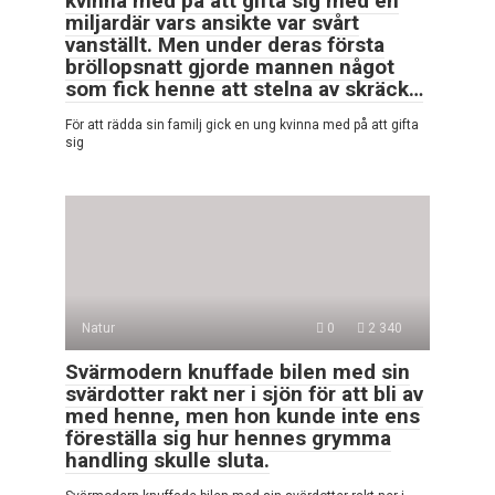
kvinna med på att gifta sig med en
miljardär vars ansikte var svårt
vanställt. Men under deras första
bröllopsnatt gjorde mannen något
som fick henne att stelna av skräck…
För att rädda sin familj gick en ung kvinna med på att gifta
sig
Natur
0
2 340
Svärmodern knuffade bilen med sin
svärdotter rakt ner i sjön för att bli av
med henne, men hon kunde inte ens
föreställa sig hur hennes grymma
handling skulle sluta.