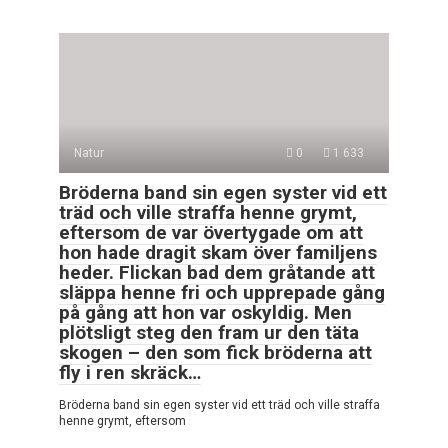
Natur
0
1 633
Bröderna band sin egen syster vid ett
träd och ville straffa henne grymt,
eftersom de var övertygade om att
hon hade dragit skam över familjens
heder. Flickan bad dem gråtande att
släppa henne fri och upprepade gång
på gång att hon var oskyldig. Men
plötsligt steg den fram ur den täta
skogen – den som fick bröderna att
fly i ren skräck…
Bröderna band sin egen syster vid ett träd och ville straffa
henne grymt, eftersom