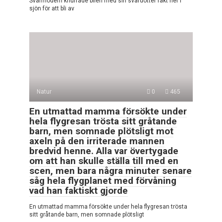
Svärmodern knuffade bilen med sin svärdotter rakt ner i
sjön för att bli av
Natur
0
465
En utmattad mamma försökte under
hela flygresan trösta sitt gråtande
barn, men somnade plötsligt mot
axeln på den irriterade mannen
bredvid henne. Alla var övertygade
om att han skulle ställa till med en
scen, men bara några minuter senare
såg hela flygplanet med förvåning
vad han faktiskt gjorde
En utmattad mamma försökte under hela flygresan trösta
sitt gråtande barn, men somnade plötsligt