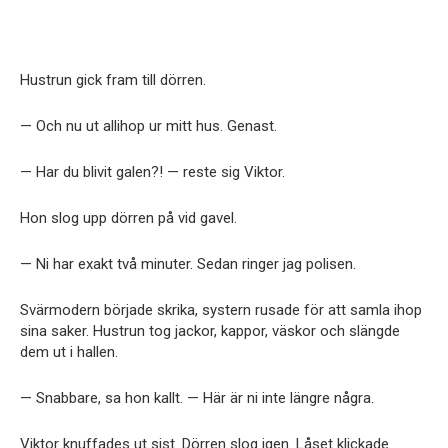
Hustrun gick fram till dörren.
— Och nu ut allihop ur mitt hus. Genast.
— Har du blivit galen?! — reste sig Viktor.
Hon slog upp dörren på vid gavel.
— Ni har exakt två minuter. Sedan ringer jag polisen.
Svärmodern började skrika, systern rusade för att samla ihop
sina saker. Hustrun tog jackor, kappor, väskor och slängde
dem ut i hallen.
— Snabbare, sa hon kallt. — Här är ni inte längre några.
Viktor knuffades ut sist. Dörren slog igen. Låset klickade.