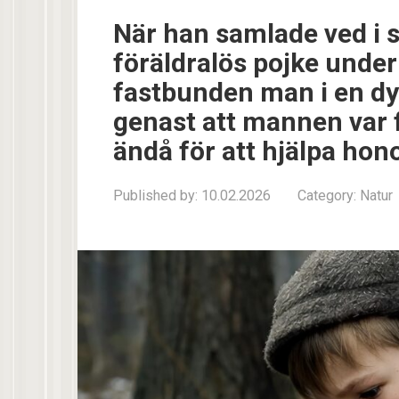
När han samlade ved i 
föräldralös pojke under
fastbunden man i en dy
genast att mannen var 
ändå för att hjälpa ho
Published by:
10.02.2026
Category:
Natur