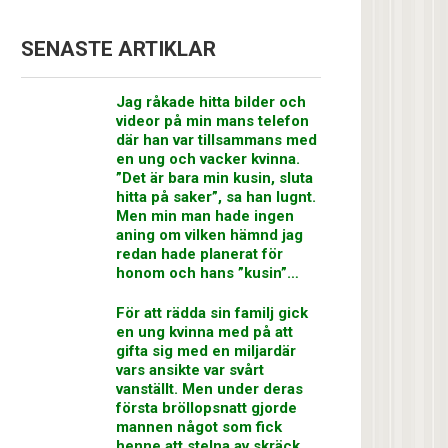
SENASTE ARTIKLAR
Jag råkade hitta bilder och
videor på min mans telefon
där han var tillsammans med
en ung och vacker kvinna.
”Det är bara min kusin, sluta
hitta på saker”, sa han lugnt.
Men min man hade ingen
aning om vilken hämnd jag
redan hade planerat för
honom och hans ”kusin”…
För att rädda sin familj gick
en ung kvinna med på att
gifta sig med en miljardär
vars ansikte var svårt
vanställt. Men under deras
första bröllopsnatt gjorde
mannen något som fick
henne att stelna av skräck…