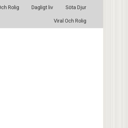
Och Rolig
Dagligt liv
Söta Djur
Viral Och Rolig