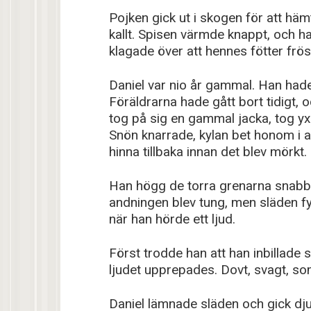
Pojken gick ut i skogen för att hä
kallt. Spisen värmde knappt, och ha
klagade över att hennes fötter frös
Daniel var nio år gammal. Han hade lä
Föräldrarna hade gått bort tidigt, o
tog på sig en gammal jacka, tog y
Snön knarrade, kylan bet honom i 
hinna tillbaka innan det blev mörkt.
Han högg de torra grenarna snabbt,
andningen blev tung, men släden fyl
när han hörde ett ljud.
Först trodde han att han inbillade 
ljudet upprepades. Dovt, svagt, som
Daniel lämnade släden och gick dju