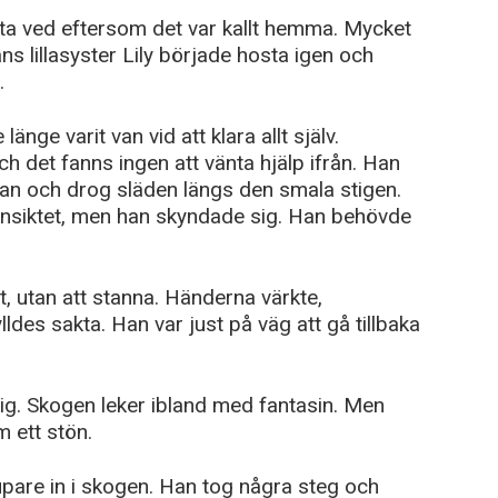
mta ved eftersom det var kallt hemma. Mycket
ns lillasyster Lily började hosta igen och
.
nge varit van vid att klara allt själv.
ch det fanns ingen att vänta hjälp ifrån. Han
xan och drog släden längs den smala stigen.
ansiktet, men han skyndade sig. Han behövde
 utan att stanna. Händerna värkte,
ldes sakta. Han var just på väg att gå tillbaka
sig. Skogen leker ibland med fantasin. Men
 ett stön.
pare in i skogen. Han tog några steg och