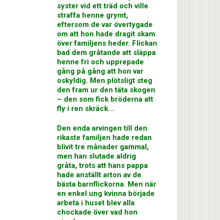
syster vid ett träd och ville
straffa henne grymt,
eftersom de var övertygade
om att hon hade dragit skam
över familjens heder. Flickan
bad dem gråtande att släppa
henne fri och upprepade
gång på gång att hon var
oskyldig. Men plötsligt steg
den fram ur den täta skogen
– den som fick bröderna att
fly i ren skräck…
Den enda arvingen till den
rikaste familjen hade redan
blivit tre månader gammal,
men han slutade aldrig
gråta, trots att hans pappa
hade anställt arton av de
bästa barnflickorna. Men när
en enkel ung kvinna började
arbeta i huset blev alla
chockade över vad hon