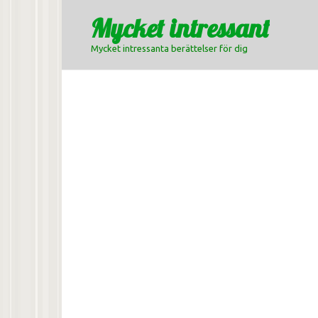
Skip
Mycket intressant
to
content
Mycket intressanta berättelser för dig