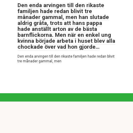
Den enda arvingen till den rikaste
familjen hade redan blivit tre
månader gammal, men han slutade
aldrig gråta, trots att hans pappa
hade anställt arton av de bästa
barnflickorna. Men när en enkel ung
kvinna började arbeta i huset blev alla
chockade över vad hon gjorde…
Den enda arvingen till den rikaste familjen hade redan blivit
tre månader gammal, men
© 2026 Mycket intressant
Integritetspolicy
|
Cookiepolicy
|
DMCA
|
Kontaktformulär
|
Webbplatskarta
Alla rättigheter reserverade. Hänvisning till vår webbplats är