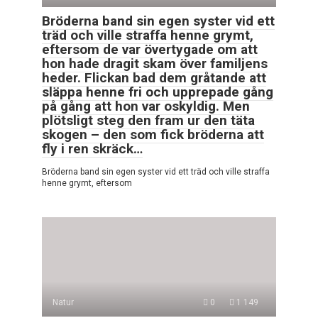
Bröderna band sin egen syster vid ett
träd och ville straffa henne grymt,
eftersom de var övertygade om att
hon hade dragit skam över familjens
heder. Flickan bad dem gråtande att
släppa henne fri och upprepade gång
på gång att hon var oskyldig. Men
plötsligt steg den fram ur den täta
skogen – den som fick bröderna att
fly i ren skräck…
Bröderna band sin egen syster vid ett träd och ville straffa
henne grymt, eftersom
Natur
0
1 149