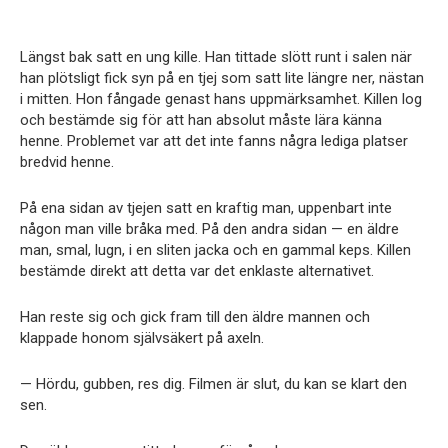
Längst bak satt en ung kille. Han tittade slött runt i salen när
han plötsligt fick syn på en tjej som satt lite längre ner, nästan
i mitten. Hon fångade genast hans uppmärksamhet. Killen log
och bestämde sig för att han absolut måste lära känna
henne. Problemet var att det inte fanns några lediga platser
bredvid henne.
På ena sidan av tjejen satt en kraftig man, uppenbart inte
någon man ville bråka med. På den andra sidan — en äldre
man, smal, lugn, i en sliten jacka och en gammal keps. Killen
bestämde direkt att detta var det enklaste alternativet.
Han reste sig och gick fram till den äldre mannen och
klappade honom självsäkert på axeln.
— Hördu, gubben, res dig. Filmen är slut, du kan se klart den
sen.