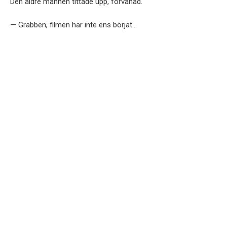
Den äldre mannen tittade upp, förvånad.
— Grabben, filmen har inte ens börjat…