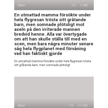
Natur
0
440
En utmattad mamma försökte under
hela flygresan trösta sitt gråtande
barn, men somnade plötsligt mot
axeln på den irriterade mannen
bredvid henne. Alla var övertygade
om att han skulle ställa till med en
scen, men bara några minuter senare
såg hela flygplanet med förvåning
vad han faktiskt gjorde
En utmattad mamma försökte under hela flygresan trösta
sitt gråtande barn, men somnade plötsligt
Natur
0
1 592