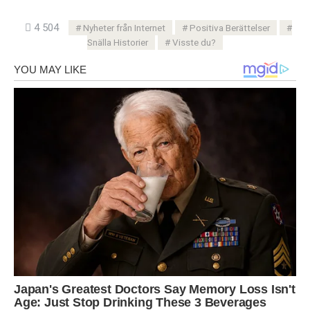
4 504
Nyheter från Internet
Positiva Berättelser
Snälla Historier
Visste du?