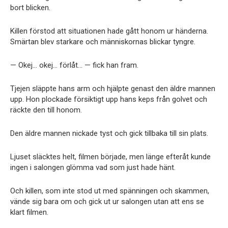
bort blicken.
Killen förstod att situationen hade gått honom ur händerna.
Smärtan blev starkare och människornas blickar tyngre.
— Okej… okej… förlåt… — fick han fram.
Tjejen släppte hans arm och hjälpte genast den äldre mannen
upp. Hon plockade försiktigt upp hans keps från golvet och
räckte den till honom.
Den äldre mannen nickade tyst och gick tillbaka till sin plats.
Ljuset släcktes helt, filmen började, men länge efteråt kunde
ingen i salongen glömma vad som just hade hänt.
Och killen, som inte stod ut med spänningen och skammen,
vände sig bara om och gick ut ur salongen utan att ens se
klart filmen.