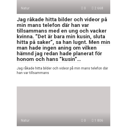
Natur
0
2 668
Jag råkade hitta bilder och videor på
min mans telefon där han var
tillsammans med en ung och vacker
kvinna. ”Det är bara min kusin, sluta
hitta på saker”, sa han lugnt. Men min
man hade ingen aning om vilken
hämnd jag redan hade planerat för
honom och hans ”kusin”…
Jag råkade hitta bilder och videor på min mans telefon där
han var tillsammans
Natur
0
1 806