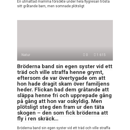
En utmattad mamma försökte under hela flygresan trösta
sitt gråtande barn, men somnade plötsligt
Natur
0
1 615
Bröderna band sin egen syster vid ett
träd och ville straffa henne grymt,
eftersom de var övertygade om att
hon hade dragit skam över familjens
heder. Flickan bad dem gråtande att
släppa henne fri och upprepade gång
på gång att hon var oskyldig. Men
plötsligt steg den fram ur den täta
skogen – den som fick bröderna att
fly i ren skräck…
Bröderna band sin egen syster vid ett träd och ville straffa