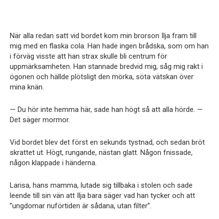
När alla redan satt vid bordet kom min brorson Ilja fram till
mig med en flaska cola. Han hade ingen brådska, som om han
i förväg visste att han strax skulle bli centrum för
uppmärksamheten. Han stannade bredvid mig, såg mig rakt i
ögonen och hällde plötsligt den mörka, söta vätskan över
mina knän.
— Du hör inte hemma här, sade han högt så att alla hörde. —
Det säger mormor.
Vid bordet blev det först en sekunds tystnad, och sedan bröt
skrattet ut. Högt, rungande, nästan glatt. Någon fnissade,
någon klappade i händerna.
Larisa, hans mamma, lutade sig tillbaka i stolen och sade
leende till sin vän att Ilja bara säger vad han tycker och att
”ungdomar nuförtiden är sådana, utan filter”.