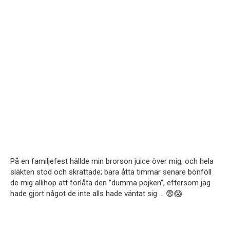
På en familjefest hällde min brorson juice över mig, och hela
släkten stod och skrattade; bara åtta timmar senare bönföll
de mig allihop att förlåta den ”dumma pojken”, eftersom jag
hade gjort något de inte alls hade väntat sig … 😨😱