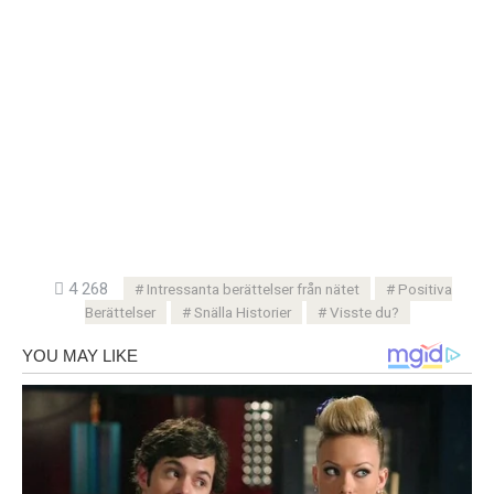
4 268
Intressanta berättelser från nätet
Positiva
Berättelser
Snälla Historier
Visste du?