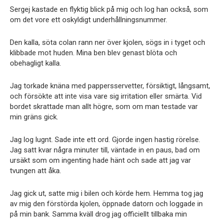
Sergej kastade en flyktig blick på mig och log han också, som
om det vore ett oskyldigt underhållningsnummer.
Den kalla, söta colan rann ner över kjolen, sögs in i tyget och
klibbade mot huden. Mina ben blev genast blöta och
obehagligt kalla.
Jag torkade knäna med pappersservetter, försiktigt, långsamt,
och försökte att inte visa vare sig irritation eller smärta. Vid
bordet skrattade man allt högre, som om man testade var
min gräns gick.
Jag log lugnt. Sade inte ett ord. Gjorde ingen hastig rörelse.
Jag satt kvar några minuter till, väntade in en paus, bad om
ursäkt som om ingenting hade hänt och sade att jag var
tvungen att åka.
Jag gick ut, satte mig i bilen och körde hem. Hemma tog jag
av mig den förstörda kjolen, öppnade datorn och loggade in
på min bank. Samma kväll drog jag officiellt tillbaka min