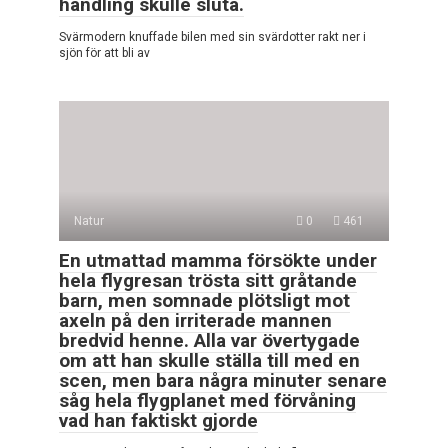
handling skulle sluta.
Svärmodern knuffade bilen med sin svärdotter rakt ner i
sjön för att bli av
Natur
0
461
En utmattad mamma försökte under
hela flygresan trösta sitt gråtande
barn, men somnade plötsligt mot
axeln på den irriterade mannen
bredvid henne. Alla var övertygade
om att han skulle ställa till med en
scen, men bara några minuter senare
såg hela flygplanet med förvåning
vad han faktiskt gjorde