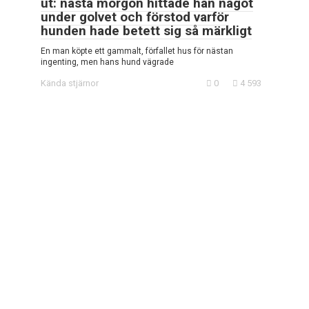
ut: nästa morgon hittade han något
under golvet och förstod varför
hunden hade betett sig så märkligt
En man köpte ett gammalt, förfallet hus för nästan
ingenting, men hans hund vägrade
Kända stjärnor
0
4 593