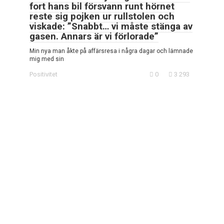
fort hans bil försvann runt hörnet
reste sig pojken ur rullstolen och
viskade: ”Snabbt… vi måste stänga av
gasen. Annars är vi förlorade”
Min nya man åkte på affärsresa i några dagar och lämnade
mig med sin
Positivitet
0
3 293