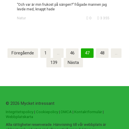
”Och var är min frukost på sängen?” frågade mannen jag
levde med, knappt hade
Natur
0
3 355
Sidnumrering
Föregående
1
…
46
47
48
…
för
139
Nästa
inlägg
© 2026 Mycket intressant
Integritetspolicy
|
Cookiepolicy
|
DMCA
|
Kontaktformulär
|
Webbplatskarta
Alla rättigheter reserverade. Hänvisning till vår webbplats är