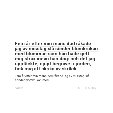
Fem år efter min mans död råkade
jag av misstag slå sönder blomkrukan
med blomman som han hade gett
mig strax innan han dog: och det jag
upptäckte, djupt begravet i jorden,
fick mig att skrika av skräck
Fem år efter min mans död råkade jag av misstag slå
sönder blomkrukan med
Natur
0
5 766