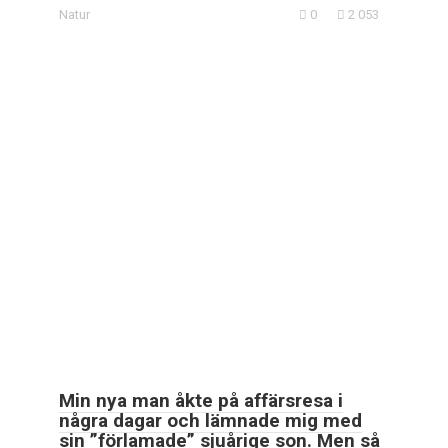
Natur
0
2 053
Min nya man åkte på affärsresa i
några dagar och lämnade mig med
sin ”förlamade” sjuårige son. Men så