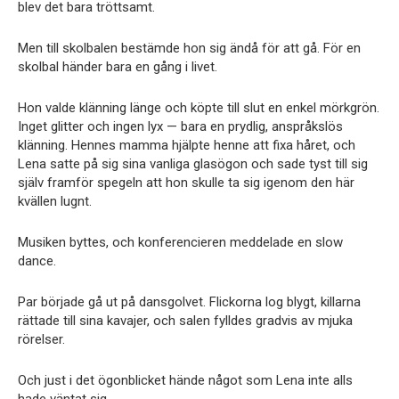
blev det bara tröttsamt.
Men till skolbalen bestämde hon sig ändå för att gå. För en
skolbal händer bara en gång i livet.
Hon valde klänning länge och köpte till slut en enkel mörkgrön.
Inget glitter och ingen lyx — bara en prydlig, anspråkslös
klänning. Hennes mamma hjälpte henne att fixa håret, och
Lena satte på sig sina vanliga glasögon och sade tyst till sig
själv framför spegeln att hon skulle ta sig igenom den här
kvällen lugnt.
Musiken byttes, och konferencieren meddelade en slow
dance.
Par började gå ut på dansgolvet. Flickorna log blygt, killarna
rättade till sina kavajer, och salen fylldes gradvis av mjuka
rörelser.
Och just i det ögonblicket hände något som Lena inte alls
hade väntat sig.