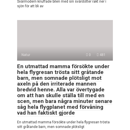
Svärmodern knuffade bilen med sin svärdotter rakt ner i
sjön för att bli av
Natur
0
481
En utmattad mamma försökte under
hela flygresan trösta sitt gråtande
barn, men somnade plötsligt mot
axeln på den irriterade mannen
bredvid henne. Alla var övertygade
om att han skulle ställa till med en
scen, men bara några minuter senare
såg hela flygplanet med förvåning
vad han faktiskt gjorde
En utmattad mamma försökte under hela flygresan trösta
sitt gråtande barn, men somnade plötsligt