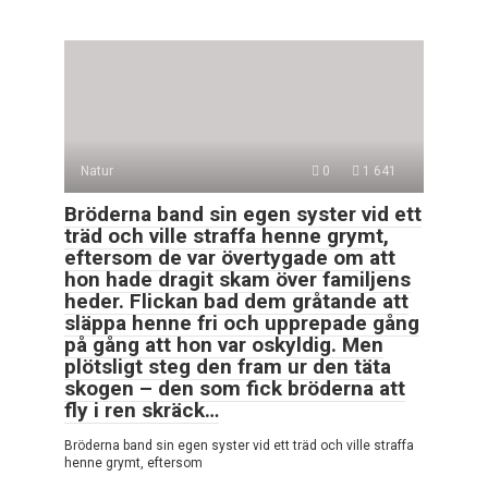
Natur
0
1 641
Bröderna band sin egen syster vid ett
träd och ville straffa henne grymt,
eftersom de var övertygade om att
hon hade dragit skam över familjens
heder. Flickan bad dem gråtande att
släppa henne fri och upprepade gång
på gång att hon var oskyldig. Men
plötsligt steg den fram ur den täta
skogen – den som fick bröderna att
fly i ren skräck…
Bröderna band sin egen syster vid ett träd och ville straffa
henne grymt, eftersom