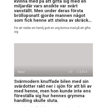
kvinna med på att gifta sig med en
miljardär vars ansikte var svårt
vanställt. Men under deras första
bröllopsnatt gjorde mannen något
som fick henne att stelna av skräck…
För att rädda sin familj gick en ung kvinna med på att gifta
sig
Natur
0
2 514
Svärmodern knuffade bilen med sin
svärdotter rakt ner i sjön för att bli av
med henne, men hon kunde inte ens
föreställa sig hur hennes grymma
handling skulle sluta.