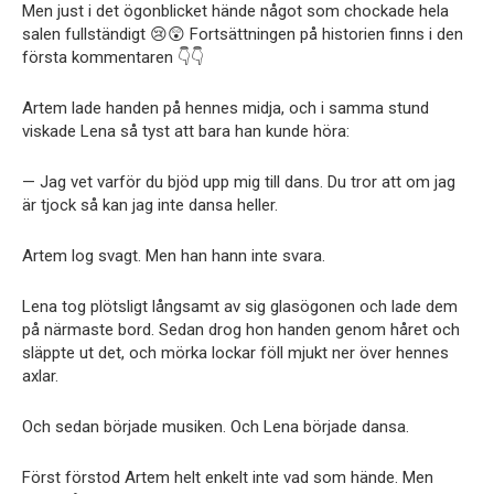
Men just i det ögonblicket hände något som chockade hela
salen fullständigt 😢😲 Fortsättningen på historien finns i den
första kommentaren 👇👇
Artem lade handen på hennes midja, och i samma stund
viskade Lena så tyst att bara han kunde höra:
— Jag vet varför du bjöd upp mig till dans. Du tror att om jag
är tjock så kan jag inte dansa heller.
Artem log svagt. Men han hann inte svara.
Lena tog plötsligt långsamt av sig glasögonen och lade dem
på närmaste bord. Sedan drog hon handen genom håret och
släppte ut det, och mörka lockar föll mjukt ner över hennes
axlar.
Och sedan började musiken. Och Lena började dansa.
Först förstod Artem helt enkelt inte vad som hände. Men