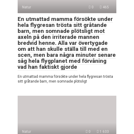
Natur
0
465
En utmattad mamma försökte under
hela flygresan trösta sitt gråtande
barn, men somnade plötsligt mot
axeln på den irriterade mannen
bredvid henne. Alla var övertygade
om att han skulle ställa till med en
scen, men bara några minuter senare
såg hela flygplanet med förvåning
vad han faktiskt gjorde
En utmattad mamma försökte under hela flygresan trösta
sitt gråtande barn, men somnade plötsligt
Natur
0
1 633