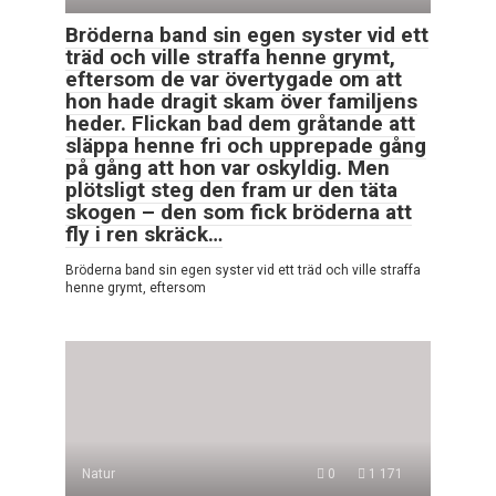
Bröderna band sin egen syster vid ett
träd och ville straffa henne grymt,
eftersom de var övertygade om att
hon hade dragit skam över familjens
heder. Flickan bad dem gråtande att
släppa henne fri och upprepade gång
på gång att hon var oskyldig. Men
plötsligt steg den fram ur den täta
skogen – den som fick bröderna att
fly i ren skräck…
Bröderna band sin egen syster vid ett träd och ville straffa
henne grymt, eftersom
Natur
0
1 171