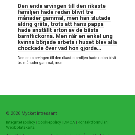
Den enda arvingen till den rikaste
familjen hade redan blivit tre
månader gammal, men han slutade
aldrig gråta, trots att hans pappa
hade anställt arton av de bästa
barnflickorna. Men när en enkel ung
kvinna började arbeta i huset blev alla
chockade över vad hon gjorde…
Den enda arvingen till den rikaste familjen hade redan blivit
tre månader gammal, men
© 2026 Mycket intressant
Integritetspolicy
|
Cookiepolicy
|
DMCA
|
Kontaktformulär
|
Webbplatskarta