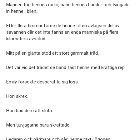
Männen tog hennes radio, band hennes händer och tvingade
in henne i bilen.
Efter flera timmar förde de henne till en avlägsen del av
savannen där det inte fanns en enda människa på flera
kilometers avstånd.
Mitt på en glänta stod ett stort gammalt träd.
Det var vid det trädet de band fast henne med kraftiga rep.
Emily försökte desperat ta sig loss.
Hon skrek.
Hon bad dem att sluta.
Men tjuvjägarna bara skrattade.
Ledaren gick närmare och såg henne rakt i ögonen.