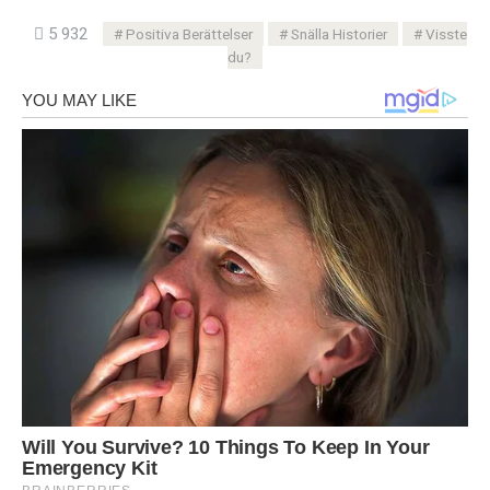
5 932
Positiva Berättelser
Snälla Historier
Visste
du?