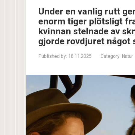
Under en vanlig rutt 
enorm tiger plötsligt fra
kvinnan stelnade av sk
gjorde rovdjuret något
Published by:
18.11.2025
Category:
Natur