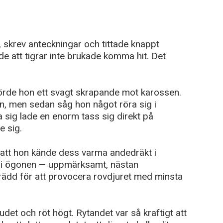
, skrev anteckningar och tittade knappt
e att tigrar inte brukade komma hit. Det
hörde hon ett svagt skrapande mot karossen.
en, men sedan såg hon något röra sig i
sig lade en enorm tass sig direkt på
e sig.
 att hon kände dess varma andedräkt i
kt i ögonen — uppmärksamt, nästan
, rädd för att provocera rovdjuret med minsta
uvudet och röt högt. Rytandet var så kraftigt att