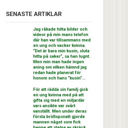
SENASTE ARTIKLAR
Jag råkade hitta bilder och
videor på min mans telefon
där han var tillsammans med
en ung och vacker kvinna.
”Det är bara min kusin, sluta
hitta på saker”, sa han lugnt.
Men min man hade ingen
aning om vilken hämnd jag
redan hade planerat för
honom och hans ”kusin”…
För att rädda sin familj gick
en ung kvinna med på att
gifta sig med en miljardär
vars ansikte var svårt
vanställt. Men under deras
första bröllopsnatt gjorde
mannen något som fick
henne att stelna av skräck…