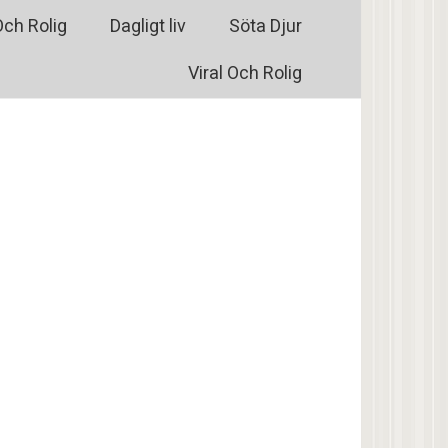
Och Rolig
Dagligt liv
Söta Djur
Viral Och Rolig