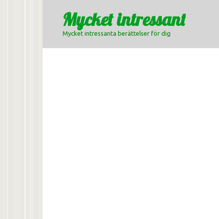
Skip
Mycket intressant
to
content
Mycket intressanta berättelser för dig