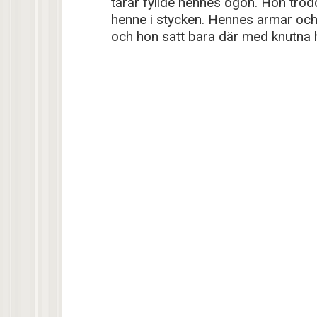
tårar fyllde hennes ögon. Hon trodde 
henne i stycken. Hennes armar oc
och hon satt bara där med knutna 