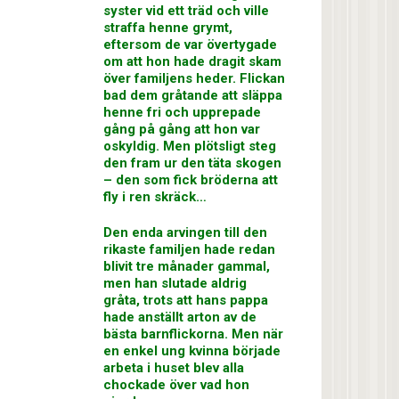
syster vid ett träd och ville
straffa henne grymt,
eftersom de var övertygade
om att hon hade dragit skam
över familjens heder. Flickan
bad dem gråtande att släppa
henne fri och upprepade
gång på gång att hon var
oskyldig. Men plötsligt steg
den fram ur den täta skogen
– den som fick bröderna att
fly i ren skräck…
Den enda arvingen till den
rikaste familjen hade redan
blivit tre månader gammal,
men han slutade aldrig
gråta, trots att hans pappa
hade anställt arton av de
bästa barnflickorna. Men när
en enkel ung kvinna började
arbeta i huset blev alla
chockade över vad hon