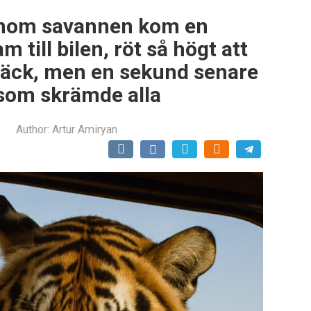
genom savannen kom en
m till bilen, röt så högt att
räck, men en sekund senare
 som skrämde alla
Author:
Artur Amiryan