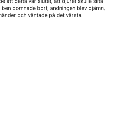
att detta var slutet, att djuret skulle slita
h ben domnade bort, andningen blev ojämn,
händer och väntade på det värsta.