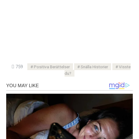
759
Positiva Berättelser
Snälla Historier
Visste
du?