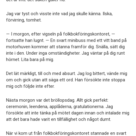
Jag var tyst och visste inte vad jag skulle känna. Ilska,
förvirring, tomhet.
— I morgon, efter vigseln på folkbokföringskontoret, —
fortsatte han lugnt. — En svart minibuss med ett vitt band på
motorhuven kommer att stanna framför dig. Snälla, sätt dig
inte i den. Under inga omständigheter. Jag väntar på dig runt
hörnet. Lita bara på mig.
Det lät märkligt, till och med absurt. Jag log bittert, vände mig
om och gick utan att säga ett ord. Han försökte inte stoppa
mig och följde inte efter.
Nästa morgon var det bröllopsdag. Allt gick perfekt:
ceremonin, leendena, applåderna, gratulationerna. Jag
försökte att inte tänka på mötet dagen innan och intalade mig
att det bara hade varit en tillfällighet och något dumt.
När vi kom ut från folkbokföringskontoret stannade en svart