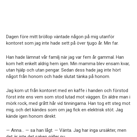
Dagen före mitt bröllop väntade någon på mig utanför
kontoret som jag inte hade sett på över tjugo år. Min far.
Han hade lämnat vår familj när jag var fem år gammal. Han
kom helt enkelt aldrig hem igen. Min mamma blev ensam kvar,
utan hjälp och utan pengar. Sedan dess hade jag inte hört
något från honom och hade slutat tänka på honom.
Jag kom ut från kontoret med en kaffe i handen och förstod
först inte ens vem som stod lutad mot väggen. En äldre man i
mörk rock, med grått hår vid tinningarna. Han tog ett steg mot
mig, och det kändes som om jag fick en elektrisk stöt. Jag
kände igen honom direkt.
— Anna… — sa han lågt. — Vänta. Jag har inga ursäkter, men
det är inte det saken gäller nu.