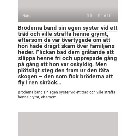
Natur
0
1 641
Bröderna band sin egen syster vid ett
träd och ville straffa henne grymt,
eftersom de var övertygade om att
hon hade dragit skam över familjens
heder. Flickan bad dem gråtande att
släppa henne fri och upprepade gång
på gång att hon var oskyldig. Men
plötsligt steg den fram ur den täta
skogen – den som fick bröderna att
fly i ren skräck…
Bröderna band sin egen syster vid ett träd och ville straffa
henne grymt, eftersom