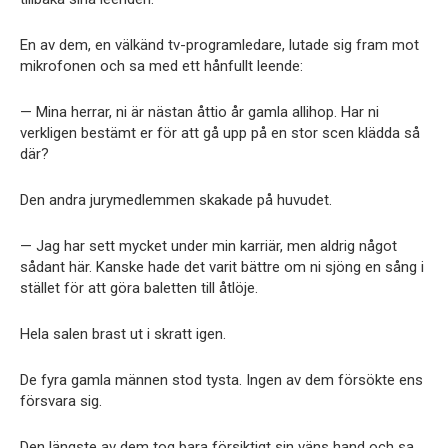
En av dem, en välkänd tv-programledare, lutade sig fram mot
mikrofonen och sa med ett hånfullt leende:
— Mina herrar, ni är nästan åttio år gamla allihop. Har ni
verkligen bestämt er för att gå upp på en stor scen klädda så
där?
Den andra jurymedlemmen skakade på huvudet.
— Jag har sett mycket under min karriär, men aldrig något
sådant här. Kanske hade det varit bättre om ni sjöng en sång i
stället för att göra baletten till åtlöje.
Hela salen brast ut i skratt igen.
De fyra gamla männen stod tysta. Ingen av dem försökte ens
försvara sig.
Den längste av dem tog bara försiktigt sin väns hand och sa