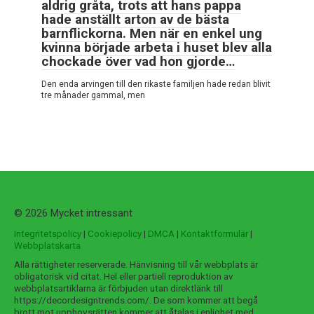
aldrig gråta, trots att hans pappa
hade anställt arton av de bästa
barnflickorna. Men när en enkel ung
kvinna började arbeta i huset blev alla
chockade över vad hon gjorde…
Den enda arvingen till den rikaste familjen hade redan blivit
tre månader gammal, men
© 2026 Mycket intressant
Integritetspolicy
|
Cookiepolicy
|
DMCA
|
Kontaktformulär
|
Webbplatskarta
Alla rättigheter reserverade. Hänvisning till vår webbplats är
obligatorisk vid citat. Hel eller partiell reproduktion av
webbplatsartiklarna är förbjuden utan direktlänk till
https://decordesigntrends.com/. De som kommer att begå
brott mot upphovsrätten kommer att åtalas i enlighet med