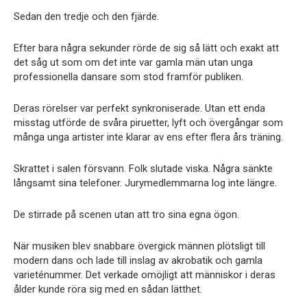
Sedan den tredje och den fjärde.
Efter bara några sekunder rörde de sig så lätt och exakt att
det såg ut som om det inte var gamla män utan unga
professionella dansare som stod framför publiken.
Deras rörelser var perfekt synkroniserade. Utan ett enda
misstag utförde de svåra piruetter, lyft och övergångar som
många unga artister inte klarar av ens efter flera års träning.
Skrattet i salen försvann. Folk slutade viska. Några sänkte
långsamt sina telefoner. Jurymedlemmarna log inte längre.
De stirrade på scenen utan att tro sina egna ögon.
När musiken blev snabbare övergick männen plötsligt till
modern dans och lade till inslag av akrobatik och gamla
varieténummer. Det verkade omöjligt att människor i deras
ålder kunde röra sig med en sådan lätthet.