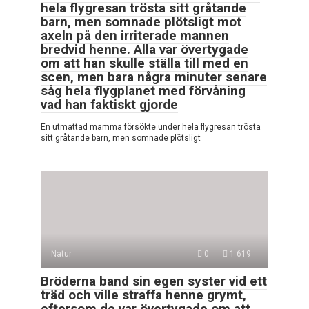
hela flygresan trösta sitt gråtande
barn, men somnade plötsligt mot
axeln på den irriterade mannen
bredvid henne. Alla var övertygade
om att han skulle ställa till med en
scen, men bara några minuter senare
såg hela flygplanet med förvåning
vad han faktiskt gjorde
En utmattad mamma försökte under hela flygresan trösta
sitt gråtande barn, men somnade plötsligt
Natur
0
1 619
Bröderna band sin egen syster vid ett
träd och ville straffa henne grymt,
eftersom de var övertygade om att