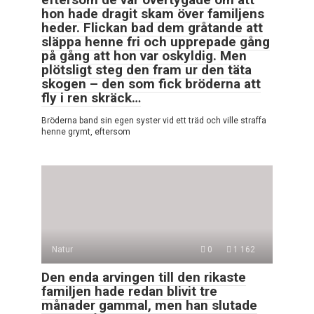
hon hade dragit skam över familjens
heder. Flickan bad dem gråtande att
släppa henne fri och upprepade gång
på gång att hon var oskyldig. Men
plötsligt steg den fram ur den täta
skogen – den som fick bröderna att
fly i ren skräck…
Bröderna band sin egen syster vid ett träd och ville straffa
henne grymt, eftersom
Natur
0
1 162
Den enda arvingen till den rikaste
familjen hade redan blivit tre
månader gammal, men han slutade