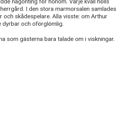
ydde någonting för honom. Varje kväll hölls
 herrgård. I den stora marmorsalen samlades
r och skådespelare. Alla visste: om Arthur
e dyrbar och oförglömlig.
a som gästerna bara talade om i viskningar.