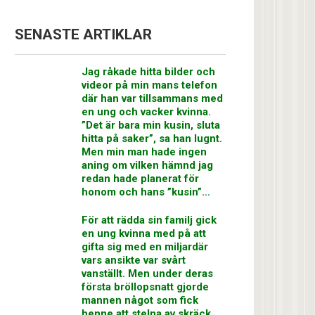
SENASTE ARTIKLAR
Jag råkade hitta bilder och
videor på min mans telefon
där han var tillsammans med
en ung och vacker kvinna.
”Det är bara min kusin, sluta
hitta på saker”, sa han lugnt.
Men min man hade ingen
aning om vilken hämnd jag
redan hade planerat för
honom och hans ”kusin”…
För att rädda sin familj gick
en ung kvinna med på att
gifta sig med en miljardär
vars ansikte var svårt
vanställt. Men under deras
första bröllopsnatt gjorde
mannen något som fick
henne att stelna av skräck…