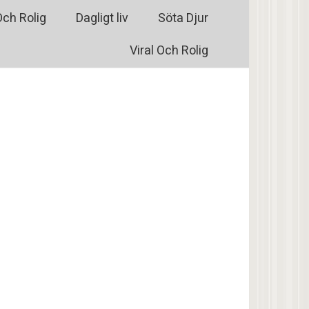
Och Rolig
Dagligt liv
Söta Djur
Viral Och Rolig