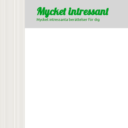
Skip
Mycket intressant
to
content
Mycket intressanta berättelser för dig