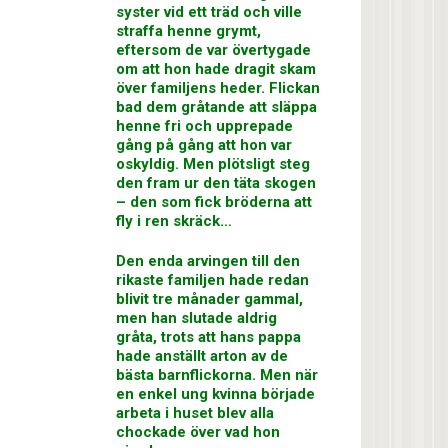
syster vid ett träd och ville
straffa henne grymt,
eftersom de var övertygade
om att hon hade dragit skam
över familjens heder. Flickan
bad dem gråtande att släppa
henne fri och upprepade
gång på gång att hon var
oskyldig. Men plötsligt steg
den fram ur den täta skogen
– den som fick bröderna att
fly i ren skräck…
Den enda arvingen till den
rikaste familjen hade redan
blivit tre månader gammal,
men han slutade aldrig
gråta, trots att hans pappa
hade anställt arton av de
bästa barnflickorna. Men när
en enkel ung kvinna började
arbeta i huset blev alla
chockade över vad hon