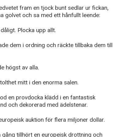
dvetet fram en tjock bunt sedlar ur fickan,
 golvet och sa med ett hånfullt leende:
åligt. Plocka upp allt.
ade dem i ordning och räckte tillbaka dem till
e högst av alla.
olthet mitt i den enorma salen.
od en provdocka klädd i en fantastisk
hand och dekorerad med ädelstenar.
uropeisk auktion för flera miljoner dollar.
n gång tillhört en europeisk drottning och