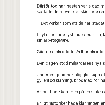
Därför tog han nästan varje dag me
kastade dem över det skinande rena
– Det verkar som att du har städat d
Layla samlade tyst ihop sedlarna, l
sin arbetsgivare.
Gästerna skrattade. Arthur skrattad
Den dagen stod miljardärens nya st
Under en genomskinlig glaskupa st
gyllenröd klänning, broderad för 
Arthur hade köpt den på en sluten e
Enligt historiker hade klänningen e