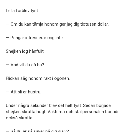
Leila förblev tyst.
— Om du kan tämja honom ger jag dig tiotusen dollar.
— Pengar intresserar mig inte.
Shejken log hånfullt.
— Vad vill du då ha?
Flickan såg honom rakt i ögonen.
— Att bli er hustru.
Under några sekunder blev det helt tyst. Sedan började
shejken skratta högt. Vakterna och stallpersonalen började
också skratta.
— Så du är så säker på dig själv?