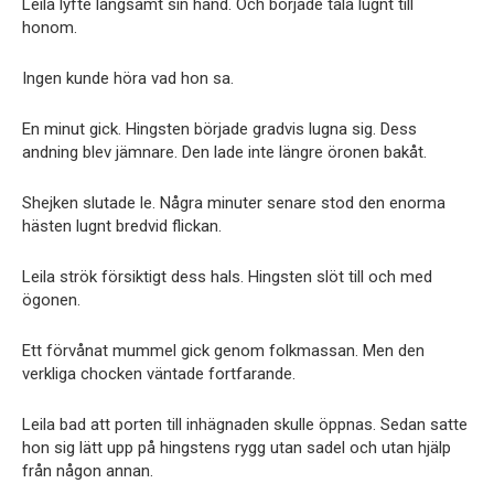
Leila lyfte långsamt sin hand. Och började tala lugnt till
honom.
Ingen kunde höra vad hon sa.
En minut gick. Hingsten började gradvis lugna sig. Dess
andning blev jämnare. Den lade inte längre öronen bakåt.
Shejken slutade le. Några minuter senare stod den enorma
hästen lugnt bredvid flickan.
Leila strök försiktigt dess hals. Hingsten slöt till och med
ögonen.
Ett förvånat mummel gick genom folkmassan. Men den
verkliga chocken väntade fortfarande.
Leila bad att porten till inhägnaden skulle öppnas. Sedan satte
hon sig lätt upp på hingstens rygg utan sadel och utan hjälp
från någon annan.