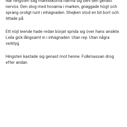
När hingsten såg människorna närma sig blev den genast
nervös. Den slog med hovarna i marken, gnäggade högt och
sprang oroligt runt i inhägnaden. Shejken stod en bit bort och
tittade på.
Ett nöjt leende hade redan börjat sprida sig över hans ansikte.
Leila gick långsamt in i inhägnaden. Utan rep. Utan några
verktyg.
Hingsten kastade sig genast mot henne. Folkmassan drog
efter andan.