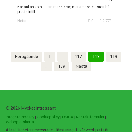
När änkan kom till sin mans grav, märkte hon ett stort hål
precis intill
Natur
0
2 773
Sidnumrering
Föregående
1
…
117
118
119
för
…
139
Nästa
inlägg
© 2026 Mycket intressant
Integritetspolicy
|
Cookiepolicy
|
DMCA
|
Kontaktformulär
|
Webbplatskarta
Alla rättigheter reserverade. Hänvisning till vår webbplats är