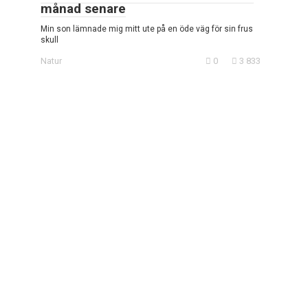
månad senare
Min son lämnade mig mitt ute på en öde väg för sin frus
skull
Natur
0
3 833