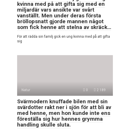
kvinna med på att gifta sig med en
miljardär vars ansikte var svårt
vanställt. Men under deras första
bröllopsnatt gjorde mannen något
som fick henne att stelna av skräck…
För att rädda sin familj gick en ung kvinna med på att gifta
sig
Natur
0
2 189
Svärmodern knuffade bilen med sin
svärdotter rakt ner i sjön för att bli av
med henne, men hon kunde inte ens
föreställa sig hur hennes grymma
handling skulle sluta.