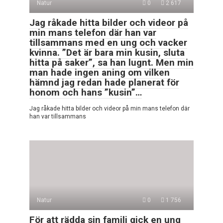
Natur
0
2 617
Jag råkade hitta bilder och videor på
min mans telefon där han var
tillsammans med en ung och vacker
kvinna. ”Det är bara min kusin, sluta
hitta på saker”, sa han lugnt. Men min
man hade ingen aning om vilken
hämnd jag redan hade planerat för
honom och hans ”kusin”…
Jag råkade hitta bilder och videor på min mans telefon där
han var tillsammans
Natur
0
1 756
För att rädda sin familj gick en ung