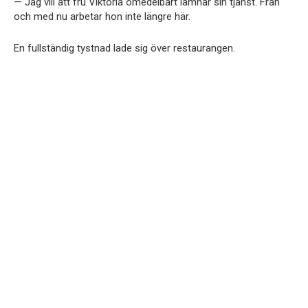
— Jag vill att fru Viktoria omedelbart lämnar sin tjänst. Från
och med nu arbetar hon inte längre här.
En fullständig tystnad lade sig över restaurangen.