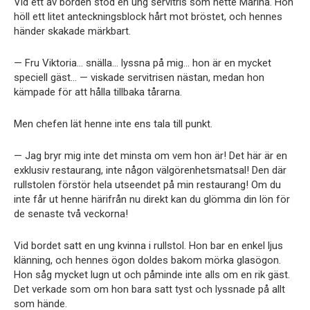
Vid ett av borden stod en ung servitris som hette Marina. Hon
höll ett litet anteckningsblock hårt mot bröstet, och hennes
händer skakade märkbart.
— Fru Viktoria… snälla… lyssna på mig… hon är en mycket
speciell gäst… — viskade servitrisen nästan, medan hon
kämpade för att hålla tillbaka tårarna.
Men chefen lät henne inte ens tala till punkt.
— Jag bryr mig inte det minsta om vem hon är! Det här är en
exklusiv restaurang, inte någon välgörenhetsmatsal! Den där
rullstolen förstör hela utseendet på min restaurang! Om du
inte får ut henne härifrån nu direkt kan du glömma din lön för
de senaste två veckorna!
Vid bordet satt en ung kvinna i rullstol. Hon bar en enkel ljus
klänning, och hennes ögon doldes bakom mörka glasögon.
Hon såg mycket lugn ut och påminde inte alls om en rik gäst.
Det verkade som om hon bara satt tyst och lyssnade på allt
som hände.