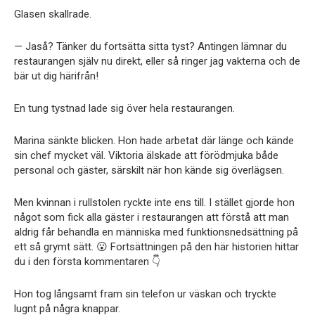
Glasen skallrade.
— Jaså? Tänker du fortsätta sitta tyst? Antingen lämnar du
restaurangen själv nu direkt, eller så ringer jag vakterna och de
bär ut dig härifrån!
En tung tystnad lade sig över hela restaurangen.
Marina sänkte blicken. Hon hade arbetat där länge och kände
sin chef mycket väl. Viktoria älskade att förödmjuka både
personal och gäster, särskilt när hon kände sig överlägsen.
Men kvinnan i rullstolen ryckte inte ens till. I stället gjorde hon
något som fick alla gäster i restaurangen att förstå att man
aldrig får behandla en människa med funktionsnedsättning på
ett så grymt sätt. 😮 Fortsättningen på den här historien hittar
du i den första kommentaren 👇
Hon tog långsamt fram sin telefon ur väskan och tryckte
lugnt på några knappar.