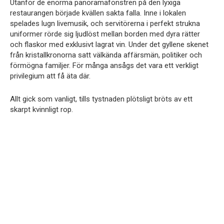
Utanför de enorma panoramafönstren på den lyxiga
restaurangen började kvällen sakta falla. Inne i lokalen
spelades lugn livemusik, och servitörerna i perfekt strukna
uniformer rörde sig ljudlöst mellan borden med dyra rätter
och flaskor med exklusivt lagrat vin. Under det gyllene skenet
från kristallkronorna satt välkända affärsmän, politiker och
förmögna familjer. För många ansågs det vara ett verkligt
privilegium att få äta där.
Allt gick som vanligt, tills tystnaden plötsligt bröts av ett
skarpt kvinnligt rop.