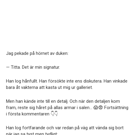
Jag pekade på hörnet av duken:
— Titta. Det är min signatur.
Han log hånfullt. Han försökte inte ens diskutera. Han vinkade
bara åt vakterna att kasta ut mig ur galleriet.
Men han kände inte till en detalj. Och när den detaljen kom
fram, reste sig håret på allas armar i salen… 😱😨 Fortsättning
i första kommentaren 👇👇
Han log fortfarande och var redan på väg att vända sig bort
när jag sa tyst men tydligt: