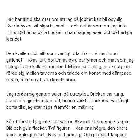
Jag har alltid skämtat om att jag på jobbet kan bli osynlig.
Svarta byxor, vit skjorta, väst — och det är som om jag inte
finns. Det finns bara brickan, champagneglasen och det artiga
leendet.
Den kvällen gick allt som vanligt. Utanför — vinter, inne i
galleriet — kvav luft, doften av dyra parfymer och mat som jag
aldrig i livet skulle ha råd med. Människor i eleganta kostymer
rörde sig mellan tavlorna och talade om konst med dämpade
röster, men så att alla kunde höra.
Jag rörde mig genom salen på autopilot. Brickan var tung,
händerna gjorde redan ont, benen värkte. Tankarna var långt
borta tills jag stannade framför en målning.
Först förstod jag inte ens varför. Akvarell. Utsmetade färger.
Blå och gula fläckar. Två figurer — den ena högre, den andra
lägre. Väldigt enkelt. Nästan barnsligt. Och plötsligt tappade