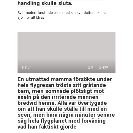
handling skulle sluta.
Svärmodern knuffade bilen med sin svärdotter rakt ner i
sjön för att bli av
Natur
0
439
En utmattad mamma försökte under
hela flygresan trösta sitt gråtande
barn, men somnade plötsligt mot
axeln på den irriterade mannen
bredvid henne. Alla var övertygade
om att han skulle ställa till med en
scen, men bara några minuter senare
såg hela flygplanet med förvåning
vad han faktiskt gjorde