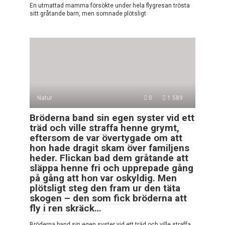
En utmattad mamma försökte under hela flygresan trösta
sitt gråtande barn, men somnade plötsligt
Natur
0
1 589
Bröderna band sin egen syster vid ett
träd och ville straffa henne grymt,
eftersom de var övertygade om att
hon hade dragit skam över familjens
heder. Flickan bad dem gråtande att
släppa henne fri och upprepade gång
på gång att hon var oskyldig. Men
plötsligt steg den fram ur den täta
skogen – den som fick bröderna att
fly i ren skräck…
Bröderna band sin egen syster vid ett träd och ville straffa