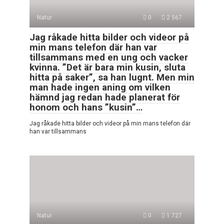
Natur
0
2 567
Jag råkade hitta bilder och videor på
min mans telefon där han var
tillsammans med en ung och vacker
kvinna. ”Det är bara min kusin, sluta
hitta på saker”, sa han lugnt. Men min
man hade ingen aning om vilken
hämnd jag redan hade planerat för
honom och hans ”kusin”…
Jag råkade hitta bilder och videor på min mans telefon där
han var tillsammans
Natur
0
1 727