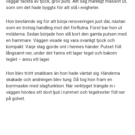
väggar täckta av tjock, grov puts. Allt såg märkligt massivt ut,
som om det hade byggts för att stå i evigheter.
Hon bestämde sig för att börja renoveringen just där, nästan
som en trotsig handling mot det förflutna. Först bar hon ut
möblerna. Sedan började hon slå bort den gamla putsen med
en hammare. Väggen visade sig vara ovanligt tjock och
kompakt. Varje slag gjorde ont i hennes händer. Putset föll
långsamt ner, under det fanns ett lager tegel och bakom
teglet – ännu ett lager.
Hon blev trött snabbare än hon hade väntat sig. Händerna
skakade och andningen blev tung. Då tog hon fram en
borrmaskin med slagfunktion. När verktyget trängde in i
väggen hördes ett dovt ljud i rummet och tegelrester föll ner
på golvet.