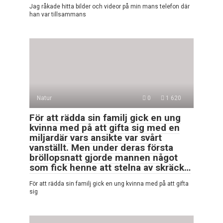
Jag råkade hitta bilder och videor på min mans telefon där
han var tillsammans
Natur
0
1 620
För att rädda sin familj gick en ung
kvinna med på att gifta sig med en
miljardär vars ansikte var svårt
vanställt. Men under deras första
bröllopsnatt gjorde mannen något
som fick henne att stelna av skräck…
För att rädda sin familj gick en ung kvinna med på att gifta
sig