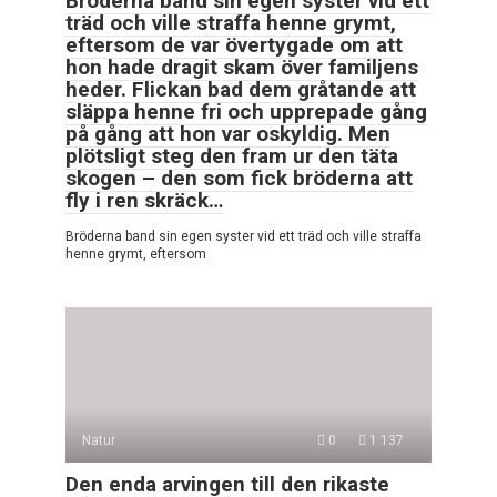
Bröderna band sin egen syster vid ett
träd och ville straffa henne grymt,
eftersom de var övertygade om att
hon hade dragit skam över familjens
heder. Flickan bad dem gråtande att
släppa henne fri och upprepade gång
på gång att hon var oskyldig. Men
plötsligt steg den fram ur den täta
skogen – den som fick bröderna att
fly i ren skräck…
Bröderna band sin egen syster vid ett träd och ville straffa
henne grymt, eftersom
Natur
0
1 137
Den enda arvingen till den rikaste