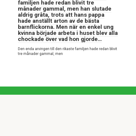
familjen hade redan blivit tre
månader gammal, men han slutade
aldrig gråta, trots att hans pappa
hade anställt arton av de bästa
barnflickorna. Men när en enkel ung
kvinna började arbeta i huset blev alla
chockade över vad hon gjorde…
Den enda arvingen till den rikaste familjen hade redan blivit
tre månader gammal, men
© 2026 Mycket intressant
Integritetspolicy
|
Cookiepolicy
|
DMCA
|
Kontaktformulär
|
Webbplatskarta
Alla rättigheter reserverade. Hänvisning till vår webbplats är
obligatorisk vid citat. Hel eller partiell reproduktion av